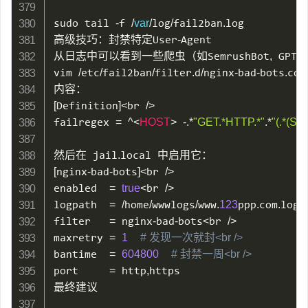
sudo tail 
-
f 
/
var
/
log
/
fail2ban
.
log

高级技巧：封禁特定User
-
Agent

从日志中可以看到一些爬虫（如SemrushBot
,
 GP
vim 
/
etc
/
fail2ban
/
filter
.
d
/
nginx
-
bad
-
bots
.
conf
[
Definition
]
<
br 
/
>
failregex 
=
^
<
HOST
>
-
.
*
"GET.*HTTP.*"
.
*
"(.*(Se
然后在 jail
.
[
nginx
-
bad
-
bots
]
<
br 
/
>
enabled  
=
true
<
br 
/
>
logpath  
=
/
home
/
wwwlogs
/
www
.
123
ppp
.
com
.
log
<
filter   
=
 nginx
-
bad
-
bots
<
br 
/
>
maxretry 
=
1
# 发现一次就封<br />
bantime  
=
604800
# 封禁一周<br />
port     
=
 http
,
https

最终建议
