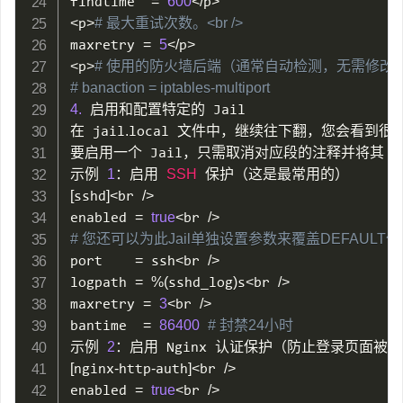
findtime  
=
600
<
/
p
>
<
p
>
# 最大重试次数。<br />
maxretry 
=
5
<
/
p
>
<
p
>
# 使用的防火墙后端（通常自动检测，无需修改）<b
# banaction = iptables-multiport
4.
 启用和配置特定的 Jail

在 jail
.
local 文件中，继续往下翻，您会看到很多
要启用一个 Jail，只需取消对应段的注释并将其 en
示例 
1
：启用 
SSH
[
sshd
]
<
br 
/
>
enabled 
=
true
<
br 
/
>
# 您还可以为此Jail单独设置参数来覆盖DEFAULT值<b
port    
=
 ssh
<
br 
/
>
logpath 
=
%
(
sshd_log
)
s
<
br 
/
>
maxretry 
=
3
<
br 
/
>
bantime  
=
86400
# 封禁24小时
示例 
2
[
nginx
-
http
-
auth
]
<
br 
/
>
enabled 
=
true
<
br 
/
>