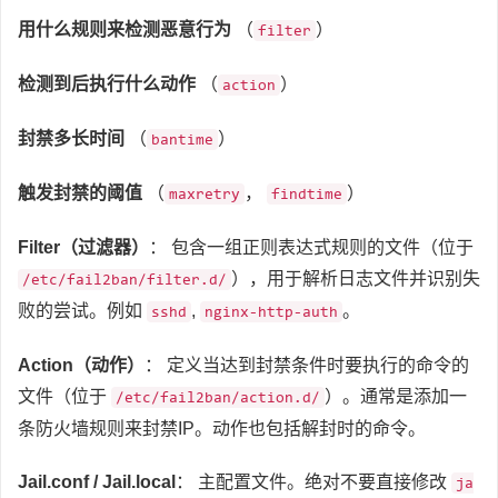
用什么规则来检测恶意行为
（
）
filter
检测到后执行什么动作
（
）
action
封禁多长时间
（
）
bantime
触发封禁的阈值
（
，
）
maxretry
findtime
Filter（过滤器）
： 包含一组正则表达式规则的文件（位于
），用于解析日志文件并识别失
/etc/fail2ban/filter.d/
败的尝试。例如
,
。
sshd
nginx-http-auth
Action（动作）
： 定义当达到封禁条件时要执行的命令的
文件（位于
）。通常是添加一
/etc/fail2ban/action.d/
条防火墙规则来封禁IP。动作也包括解封时的命令。
Jail.conf / Jail.local
： 主配置文件。绝对不要直接修改
ja