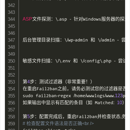
ASP
文件探测：\
.
asp 
-
 针对Windows服务器的探测
后台管理目录扫描：\
/
wp
-
admin 和 \
/
admin 
-
 尝
敏感文件扫描：\
/
\
.
env 和 \
/
config\
.
php 
-
 尝试
第
4
步：测试过滤器（非常重要！）

在重启Fail2ban之前，请务必测试您的过滤器是否
sudo fail2ban
-
regex 
/
home
/
wwwlogs
/
www
.
123
pp
如果输出中显示有匹配的条目（如 Matched
:
10
）
第
5
步：配置完成后，重启Fail2ban并检查状态
,
# 检查配置文件语法是否正确<br />