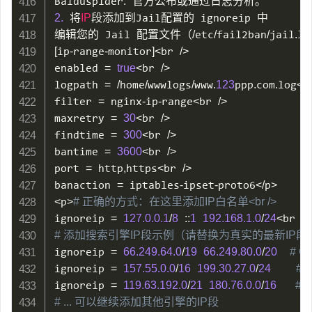
Baiduspider
:
2.
 将
IP
段添加到Jail配置的 ignoreip 中

编辑您的 Jail 配置文件（
/
etc
/
fail2ban
/
jail
.
[
ip
-
range
-
monitor
]
<
br 
/
>
enabled 
=
true
<
br 
/
>
logpath 
=
/
home
/
wwwlogs
/
www
.
123
ppp
.
com
.
log
<
b
filter 
=
 nginx
-
ip
-
range
<
br 
/
>
maxretry 
=
30
<
br 
/
>
findtime 
=
300
<
br 
/
>
bantime 
=
3600
<
br 
/
>
port 
=
 http
,
https
<
br 
/
>
banaction 
=
 iptables
-
ipset
-
proto6
<
/
p
>
<
p
>
# 正确的方式：在这里添加IP白名单<br />
ignoreip 
=
127.0
.0
.1
/
8
::
1
192.168
.1
.0
/
24
<
br 
/
>
# 添加搜索引擎IP段示例（请替换为真实的最新IP段）<b
ignoreip 
=
66.249
.64
.0
/
19
66.249
.80
.0
/
20
# Go
ignoreip 
=
157.55
.0
.0
/
16
199.30
.27
.0
/
24
# B
ignoreip 
=
119.63
.192
.0
/
21
180.76
.0
.0
/
16
# B
# ... 可以继续添加其他引擎的IP段