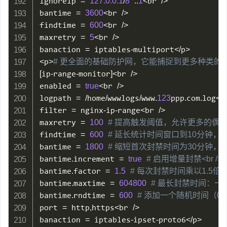
ignoreip 
=
127.0
.0
.1
/
8
::
1
<
br 
/
>
bantime 
=
3600
<
br 
/
>
findtime 
=
600
<
br 
/
>
maxretry 
=
5
<
br 
/
>
banaction 
=
 iptables
-
multiport
<
/
p
>
<
p
>
# 更全面的基础防护网，它能捕捉到更多种类的异常行
[
ip
-
range
-
monitor
]
<
br 
/
>
enabled 
=
true
<
br 
/
>
logpath 
=
/
home
/
wwwlogs
/
www
.
123
ppp
.
com
.
log
<
b
filter 
=
 nginx
-
ip
-
range
<
br 
/
>
maxretry 
=
100
# 提高触发阈值，允许更多的偶发性错
findtime 
=
600
# 延长统计时间窗口到10分钟，观
bantime 
=
1800
# 缩短首次封禁时间为30分钟，对
bantime
.
increment 
=
true
# 启用增量封禁<br />
bantime
.
factor 
=
1.5
# 每次封禁时间乘以1.5倍<br
bantime
.
maxtime 
=
604800
# 最长封禁时间：一周（7
bantime
.
rndtime 
=
600
# 添加一个随机时间（0-
port 
=
 http
,
https
<
br 
/
>
banaction 
=
 iptables
-
ipset
-
proto6
<
/
p
>