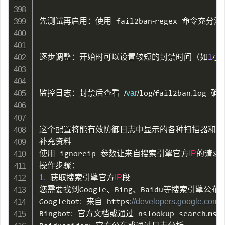
先测试再启用：使用 fail2ban
-
regex 命令充
逐步调整：开始时可以设置较短的封禁时间（如
1
小
监控日志：封禁后查看 
/
var
/
log
/
fail2ban
.
log 确
这个配置将能有效防御日志中显示的各种扫描器和恶
补充资料

使用 ignoreip 参数让来自搜索引擎官方
IP
的请求不
1.
 获取搜索引擎官方
IP
段

您需要找到Google、Bing、Baidu等搜索引擎公布
Googlebot
:
 来自 https
:
//developers.google.c
Bingbot
:
 官方文档或通过 nslookup search
.
msn
.