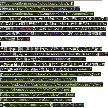
(
'#commentform-inputs'
)
.
slideToggle
(
'slow'
)
;
}
)
;
$
(
)
.
on
(
"click"
,
"#respond"
,
function
(
)
{
if
(
$
document
(
'#commentform.hasInfo'
)
.
<=
0
)
{
(
'#commentform-
$
length
$
inputs'
)
.
show
(
)
;
}
}
)
;
}
)
;
...
表情 加载中
格式 链接 私密 签到 提交评
论 有人回复时邮件通知我 粗体 斜体 下划线 居中 删除线 引用 代码
1.
PSD236
2.
132
3.
125
4.
78
5.
热门搜索
次
真题
次
学生
次
合集
次
试卷
71
6.
49
7.
40
8.40832
9.
23
10.
20
次
考研
次
智力
次
次
课件
次
高考真题
HIDE
次 浏览量排名
首页 小学 初中 高中 设计制作 多彩生活 工作学习 小站工具箱 ©
2026
.
ICP
旷野小站 All Rights Reserved
Theme By Dragon 湘
备
11002350
-
2
43090302000226
RSS
号
湘公网安备
号 ff
首页商店会员我的 × 登录 忘记密码？ 登录 注册 注册登录即表示同
{
"prefetch"
:
意本站的用户协议和隐私政策 扫一扫二维码分享
[
{
"source"
:
"document"
,
"where"
:
{
"and"
:
[
{
"href_matches"
:
"\/*"
}
,
{
"not"
:
{
"href_matches"
:
[
"\/wp-*.php"
,
"\/wp-admin\/*"
,
"\/wp-
content\/uploads\/*"
,
"\/wp-content\/*"
,
"\/wp-content\/plugins\/*"
,
"\/wp-
content\/themes\/dragon\/*"
,
"\/*\\?(.+)"
]
}
}
,
{
"not"
:
{
"selector_matches"
:
"a[rel~=\"nofollow\"]"
}
}
,
{
"not"
:
{
"selector_matches"
:
".no-prefetch, .no-prefetch
a"
}
}
]
}
,
"eagerness"
:
"conservative"
}
]
}
/* <![CDATA[ */
var