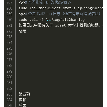
<
p
>
# 查看指定 jail 的状态<br />
sudo fail2ban
-
client status ip
-
range
-
monit
<
p
>
# 查看 Fail2ban 日志（通常有最新错误信息）<br 
sudo tail 
-
f 
/
var
/
log
/
fail2ban
.
log

如果日志中没有关于 ipset 命令未找到的错误，并且 
总结

配置项

依赖

后果
