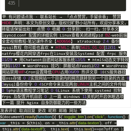
💬 有问题请点我 · 联系站长 → 「点点赞赏，手留余香」 赞赏
HIDE
声明：本文为原创文章，版权归旷野小站所有，欢迎分享本文，
0
0
转载请保留出处！ 点赞
收藏
分享到： 扫一扫，分享本文
.
BZ
-
lsyncd
conf 配置的详细实例 Linux查看关闭进程pid
web前端
-
A00656
2.4
全套视频教程
笔记课件齐全【
】 xtrabackup
备份
HTML
[
S621_01_03
]
12
/
31
mysql教程 你可能也喜欢 ♥
：表单
♥
natfrp樱花内网穿透frpc在linux安装及Systemd 配置 frpc 服务
01
/
29
12
/
15
♥ 用Chatwoot自建网站客服系统
♥ html5动态文字特效
11
/
27
/
22
代码
♥ WordPress 技巧：屏蔽站点Feed12
♥ WordPress
WP
-
CPU
06
/
09
1
网站禁用
Cron设置降低
占用
热评文章
ECS服务器挂
0
2
0
载oss存储
实现网站一个目录内的网页跳转到另一个目录的方法
3
0
4
LINUX
mysql备份命令
SCP命令来实现两台
主机之间的文件传输
0
5
0
6
php语言教程学习笔记
Linux 系统下使用 systemd 控制
0
11
frps 及配置开机自启
上一篇 Windows
关机时开启休眠选项
下一篇 提升 Nginx 自身防御能力的一些方法
*
发表评论 取消回复 更改 昵称 邮箱 网址
(
)
.
ready
(
function
(
)
{
(
'.toggle_btn'
)
.
on
(
"click"
,
function
(
)
{
$
document
$
var
=
(
)
,
=
.
attr
(
'data-texton'
)
,
=
_this
$
this
on
_this
off
.
attr
(
'data-textoff'
)
;
.
text
(
.
text
(
)
==
?
:
)
;
_this
_this
_this
on
off
on