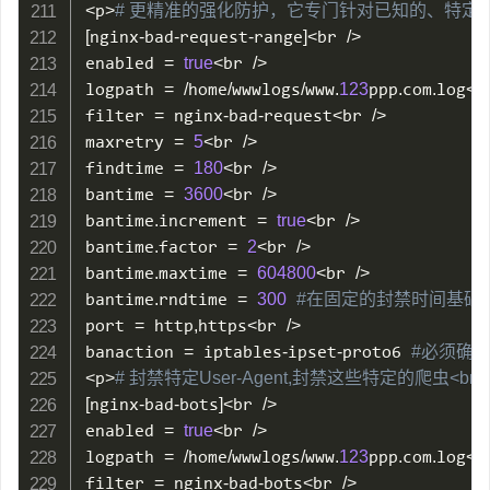
<
p
>
# 更精准的强化防护，它专门针对已知的、特定类型
[
nginx
-
bad
-
request
-
range
]
<
br 
/
>
enabled 
=
true
<
br 
/
>
logpath 
=
/
home
/
wwwlogs
/
www
.
123
ppp
.
com
.
log
<
b
filter 
=
 nginx
-
bad
-
request
<
br 
/
>
maxretry 
=
5
<
br 
/
>
findtime 
=
180
<
br 
/
>
bantime 
=
3600
<
br 
/
>
bantime
.
increment 
=
true
<
br 
/
>
bantime
.
factor 
=
2
<
br 
/
>
bantime
.
maxtime 
=
604800
<
br 
/
>
bantime
.
rndtime 
=
300
#在固定的封禁时间基础上
port 
=
 http
,
https
<
br 
/
>
banaction 
=
 iptables
-
ipset
-
proto6 
#必须确保
<
p
>
# 封禁特定User-Agent,封禁这些特定的爬虫<br /
[
nginx
-
bad
-
bots
]
<
br 
/
>
enabled 
=
true
<
br 
/
>
logpath 
=
/
home
/
wwwlogs
/
www
.
123
ppp
.
com
.
log
<
b
filter 
=
 nginx
-
bad
-
bots
<
br 
/
>