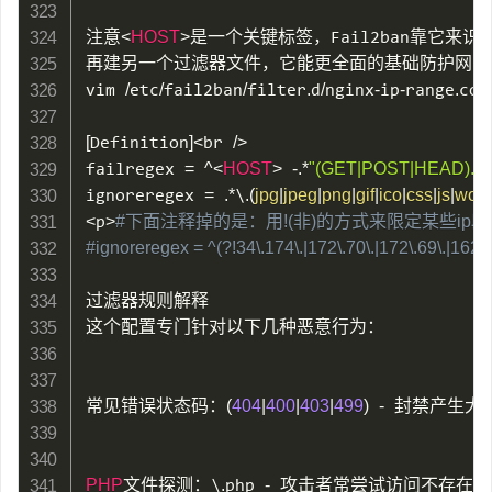
注意
<
HOST
>
是一个关键标签，Fail2ban靠它来识
再建另一个过滤器文件，它能更全面的基础防护网，
vim 
/
etc
/
fail2ban
/
filter
.
d
/
nginx
-
ip
-
range
.
conf
[
Definition
]
<
br 
/
>
failregex 
=
^
<
HOST
>
-
.
*
"(GET|POST|HEAD).*H
ignoreregex 
=
.
*
\
.
(
jpg
|
jpeg
|
png
|
gif
|
ico
|
css
|
js
|
woff
|
<
p
>
#下面注释掉的是：用!(非)的方式来限定某些ip段
#ignoreregex = ^(?!34\.174\.|172\.70\.|172\.69\.|162\.
过滤器规则解释

这个配置专门针对以下几种恶意行为：

常见错误状态码：
(
404
|
400
|
403
|
499
)
-
 封禁产生大
PHP
文件探测：\
.
php 
-
 攻击者常尝试访问不存在的p