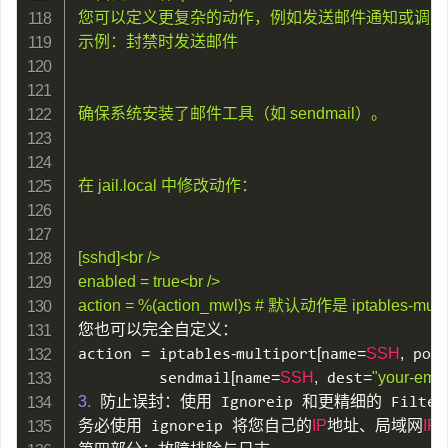
您可以定义更复杂的动作，例如发送邮件通知或调用Web
示例：封禁时发送邮件

确保系统安装了邮件工具（如 sendmail）。

在 jail.local 中修改动作：

[sshd]<br />

enabled = true<br />

action = %(action_mwl)s # 默认动作是 iptables-multi
您也可以完全自定义：

action 
=
 iptables
-
multiport
[
name
=
SSH
,
 por
         sendmail
[
name
=
SSH
,
 dest
=
"your-ema
3.
 防止误封：使用 Ignoreip 和更精细的 Filter

务必使用 ignoreip 将您自己的
IP
地址、局域网
IP