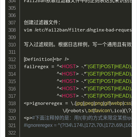
Fail2ban依靠过滤器文件中的正则表达式来识别
创建过滤器文件：

vim 
/
etc
/
fail2ban
/
filter
.
d
/
nginx
-
bad
-
request
.
写入过滤规则。根据日志样例，写一个通用且有效的
[
Definition
]
<
br 
/
>
failregex 
=
^
<
HOST
>
-
.
*
"(GET|POST|HEAD).*\.(
^
<
HOST
>
-
.
*
"(GET|POST|HEAD).*(\/
^
<
HOST
>
-
.
*
"(GET|POST|HEAD).*\/c
^
<
HOST
>
-
.
*
"(GET|POST|HEAD).*H
^
<
HOST
>
-
.
*
"(GET|POST|HEAD).*H
<
p
>
ignoreregex 
=
 \
.
(
jpg
|
jpeg
|
png
|
gif
|
webp
|
css
|
js
              \
/
(
robots\
.
txt
|
favicon
\
.
ico
)
(
\
?
.
*
)
<
p
>
#下面注释掉的是：用!(非)的方式来限定某些ip段
#ignoreregex = ^(?!34\.174\.|172\.70\.|172\.69\.|162\.