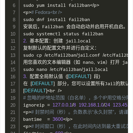
sudo yum install fail2ban
<
/
p
>
<
p
>
# Fedora<br />
sudo dnf install fail2ban

安装后，Fail2ban 会自动启动并启用开机自启。
2.
 基本配置：创建 jail
.
local

复制默认的配置文件并进行自定义：

sudo cp 
/
etc
/
fail2ban
/
jail
.
conf 
/
etc
/
fail2ba
用您喜欢的文本编辑器（如 nano
,
 vim）打开 jail
sudo nano 
/
etc
/
fail2ban
/
jail
.
3.
 配置全局默认值 
(
[
DEFAULT
]
 段
)
在 
[
DEFAULT
]
[
DEFAULT
]
<
br 
/
>
# 忽略的IP地址范围（白名单），多个IP用空格分隔<br
ignoreip 
=
127.0
.0
.1
/
8
192.168
.1
.0
/
24
123.45
.6
<
p
>
# 封禁时间（秒）。负数表示“永久封禁”，请谨慎使用
bantime  
=
3600
<
/
p
>
<
p
>
# 时间窗口（秒），在此时间内达到最大重试次数则