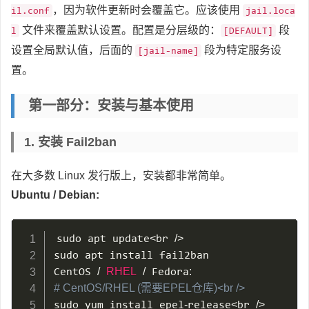
，因为软件更新时会覆盖它。应该使用
il.conf
jail.loca
文件来覆盖默认设置。配置是分层级的：
段
l
[DEFAULT]
设置全局默认值，后面的
段为特定服务设
[jail-name]
置。
第一部分：安装与基本使用
1. 安装 Fail2ban
在大多数 Linux 发行版上，安装都非常简单。
Ubuntu / Debian:
sudo apt update
<
br 
/
>
sudo apt install fail2ban

CentOS 
/
RHEL
/
 Fedora
:
# CentOS/RHEL (需要EPEL仓库)<br />
sudo yum install epel
-
release
<
br 
/
>