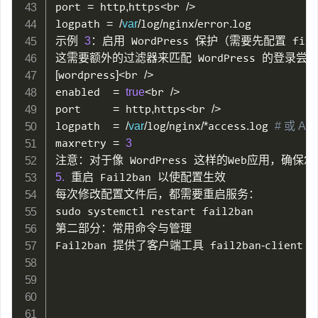
port 
=
 http
,
https
<
br 
/
>
logpath 
=
/
var
/
log
/
nginx
/
error
.
log

示例 
3
：启用 WordPress 保护（需要先配置 filte
这需要额外的过滤器来匹配 WordPress 的登录尝试
[
wordpress
]
<
br 
/
>
enabled  
=
true
<
br 
/
>
port     
=
 http
,
https
<
br 
/
>
logpath  
=
/
var
/
log
/
nginx
/
*
access
.
log 
# 或 Apa
maxretry 
=
3
注意：对于像 WordPress 这样的Web应用，确
5.
 重启 Fail2ban 以使配置生效

每次修改配置文件后，都需要重启服务：

sudo systemctl restart fail2ban

第二部分：常用命令与管理

Fail2ban 提供了客户端工具 fail2ban
-
client