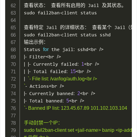
查看状态： 查看所有启用的 Jail 及其状态。

sudo fail2ban
-
client status

查看特定 Jail 的详细状态： 查看某个 Jail（如
sudo fail2ban
-
client status sshd

输出示例：

Status 
for
 the jail
:
 sshd
<
br 
/
>
|
-
 Filter
<
br 
/
>
|
|
-
 Currently failed
:
1
<
br 
/
>
|
|
-
 Total failed
:
15
<
br 
/
>
|
`- File list: /var/log/auth.log<br />

`
-
 Actions
<
br 
/
>
|
-
 Currently banned
:
2
<
br 
/
>
|
-
 Total banned
:
5
<
br 
/
>
`- Banned IP list: 123.45.67.89 101.102.103.104

手动封禁一个IP：

sudo fail2ban-client set <jail-name> banip <ip-addres