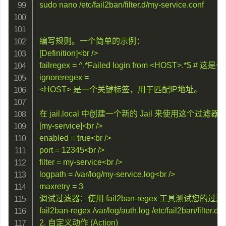
sudo nano /etc/fail2ban/filter.d/my-service.conf

编写规则。一个简单的示例：

[Definition]<br />

failregex = ^.*Failed login from <HOST
ignoreregex =

<HOST> 是一个关键标签，用于匹配IP地址。

在 jail.local 中创建一个新的 Jail 来使用这个过滤器：
[my-service]<br />

enabled = true<br />

port = 12345<br />

filter = my-service<br />

logpath = /var/log/my-service.log<br />

maxretry = 3

调试过滤器：使用 fail2ban-regex 工具测试您的过
fail2ban-regex /var/log/auth.log /etc/fail2ban/filter.d/s
2. 自定义动作 (Action)
