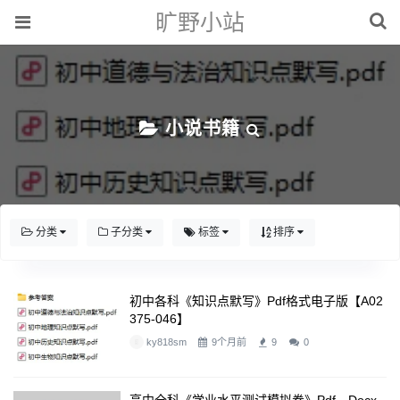
旷野小站
小说书籍
分类
子分类
标签
排序
初中各科《知识点默写》pdf格式电子版【A02
375-046】
ky818sm
9个月前
9
0