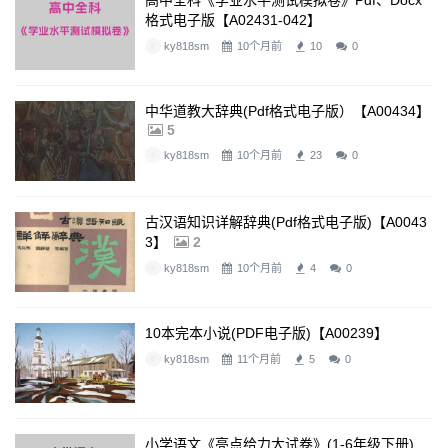
高中全科《学业水平测试模拟卷》pdf、docx
格式电子版【A02431-042】
ky818sm
10个月前
10
0
中华道教大辞典(pdf格式电子版）【A00434】
5
ky818sm
10个月前
23
0
古汉语知识详解辞典(pdf格式电子版)【A0043
3】
2
ky818sm
10个月前
4
0
10本完本小说(PDF电子版)【A00239】
ky818sm
11个月前
5
0
小学语文《亮点给力大试卷》(1-6年级下册)