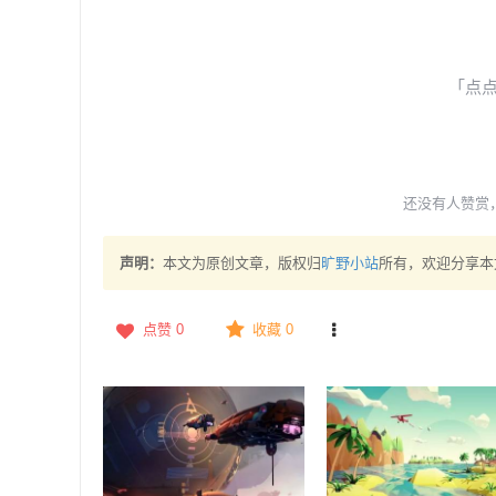
「点
还没有人赞赏
声明：
本文为原创文章，版权归
旷野小站
所有，欢迎分享本
点赞
0
收藏 0