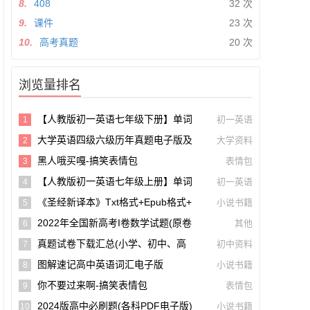
8.
408
32 次
9.
课件
23 次
10.
高考真题
20 次
浏览量排名
【人教版初一英语七年级下册】单词
初一英语
1
和课文朗读录音听力mp3音频【A0027
大学英语四级六级历年真题电子版及
大学资料
2
5】
模拟试卷下载(含听力和答案解析 CET
黑人哦买嘎-搞笑表情包
表情包
3
4、CET6试卷可打印)[s1697]
【人教版初一英语七年级上册】单词
初一英语
4
和课文朗读录音听力mp3音频
《圣经新译本》txt格式+epub格式+
小说书籍
5
Pdf格式下载【A00605】
2022年全国新高考I卷数学试题(原卷
其他
6
版+解析版)(doc格式下载)【A02285】
真题试卷下载汇总(小学、初中、高
初中资料
7
中、大学、考研、考公考编)(持续更新)
图解速记高中英语词汇电子版
小说书籍
8
你不要过来啊-搞笑表情包
表情包
9
2024版高中必刷题(各科PDF电子版)
小说书籍
10