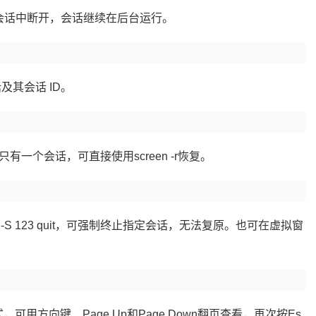
从当前会话中断开，会话继续在后台运行。
话及其会话 ID。
23。若只有一个会话，可直接使用screen -r恢复。
een -X -S 123 quit，可强制终止指定会话，无法复原。也可在虚拟窗
式，可用方向键、Page Up和Page Down翻页查看，再次按Es