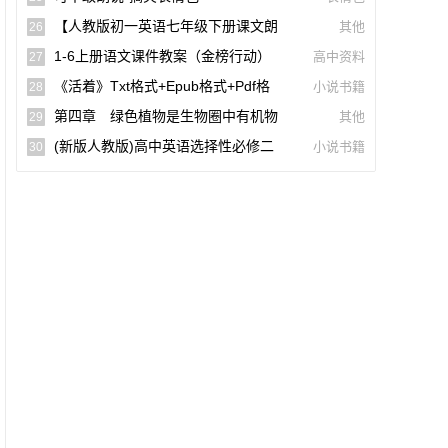
词)
【人教版初一英语七年级下册课文朗
其他
26
读听力mp3】Unit 2
1-6上册语文课件教案（金榜行动）
高中资料
27
(docx,pdf,电子版)【A02960-005】
《活着》txt格式+epub格式+pdf格
小说书籍
28
式下载（一生必读的60部名著）【A0055
第四章 绿色植物是生物圈中有机物
其他
29
9】
的制造者(思维导图|教材知识全解|经典例
(新版人教版)高中英语选择性必修二
小说书籍
30
题全解|易错易混全解)
【课文音频录音课本单词朗读听力MP3】