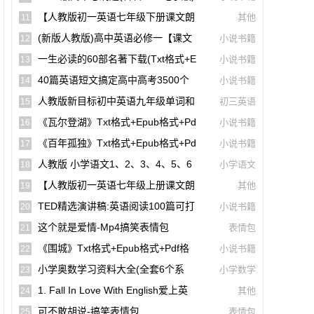
【A00141】
【人教版初一英语七年级下册课文朗
其他
11
读听力mp3】Unit 1
(新版人教版)高中英语必修一【课文
小说书籍
12
音频录音课本单词朗读听力MP3】
一生必读的60部名著下载(txt格式+e
小说书籍
13
Pub格式+pdf格式)
40篇英语短文搞定高中高考3500个
小说书籍
14
单词(mp3音频+文本+翻译)【A01806】
人教版新目标初中英语九年级单词和
初三英语
15
课文朗读录音听力mp3
《瓦尔登湖》txt格式+epub格式+pd
小说书籍
16
F格式下载（一生必读的60部名著）【A0
《百年孤独》txt格式+epub格式+pd
小说书籍
17
0614】
F格式下载（一生必读的60部名著）【A0
人教版 小学语文1、2、3、4、5、6
小学语文
18
0561】
年级课本(电子版pdf)
【人教版初一英语七年级上册课文朗
其他
19
读听力mp3】Starter Unit 1 Good Morni
TED精选演讲稿:英语阅读100篇可打
小说书籍
20
Ng!
印高清PDF电子版配套双语视频【A0049
这个就是爱情-Mp4搞笑表情包
表情包
21
4】
《围城》txt格式+epub格式+pdf格
小说书籍
22
式下载【A00615】
小学奥数学习资料大全(全套6个系
小学数学
23
列)【A00231】
1. Fall In Love With English爱上英
其他
24
语(40篇英语短文搞定高中高考3500个单
可不敢胡说-搞笑表情包
表情包
25