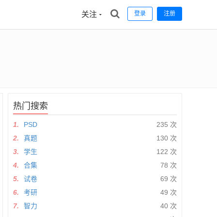
关注
登录
注册
热门搜索
1.
PSD
235 次
2.
真题
130 次
3.
学生
122 次
4.
合集
78 次
5.
试卷
69 次
6.
考研
49 次
7.
智力
40 次