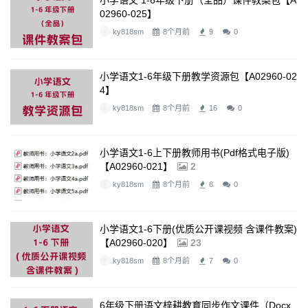
小学语文 1-6年级下册（全品）课件教案包【A
02960-025】
ky818sm
8个月前
9
0
小学语文1-6年级下册教学资源包【A02960-02
4】
ky818sm
8个月前
16
0
小学语文1-6上下册教师用书(pdf格式电子版)
【A02960-021】
2
ky818sm
8个月前
6
0
小学语文1-6下册(优质公开课视频 含课件教案)
【A02960-020】
23
ky818sm
8个月前
7
0
6年级下册语文梓耕教育同步作文课件（docx,