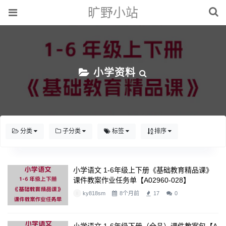
旷野小站
小学资料
分类
子分类
标签
排序
小学语文 1-6年级上下册《基础教育精品课》
课件教案作业任务单【A02960-028】
ky818sm
8个月前
17
0