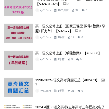
【A02431-028】
3
ky818sm
10个月前
37
0
高一语文必修上册（国家云课堂 课件+教案+习
题+任务单）【A02677】
5
ky818sm
1年前
12
0
高一语文必修上册（单独教案）【A02668】
ky818sm
1年前
5
0
1990-2025·语文高考真题汇总【A02479】
7
ky818sm
1年前
21
0
2024.A版53语文高考(五年高考三年模拟)(电子