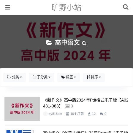
旷野小站
高中语文
分类
子分类
标签
排序
《新作文》高中版2024年pdf格式电子版【A02
431-083】
3
ky818sm
10个月前
12
0