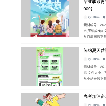
毕业季致青
009】
ky818sm
素材编号：A02
M(压缩成zip
从百度网盘下
简约夏天营
ky818sm
素材编号：A01
素 文件大小：77
从小站云盘下载
高考加油奋
ky818sm