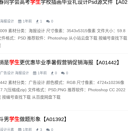
春同学会高考
学生
学校插画毕业礼设计psd源文件【A02
海报设计
1年前
1
0
009 素材分类：海报设计 尺寸像素：3543x5315像素 文件大小：59.8
) 文件格式：PSD 推荐软件：Photoshop 从小站云盘下载 按编号查找下载
载
销是
学生
更优惠毕业季暑假营销促销海报【A01442】
广告设计
海报设计
1年前
0
0
442 素材分类：广告设计 颜色模式：RGB 尺寸像素：4724x10236像
.7(压缩成zip) 文件格式：PSD,PNG 推荐软件：Photoshop CC 2022
 按编号查找下载 从百度网盘下载
斗男
学生
做题形象【A01392】
设计元素
1年前
3
0