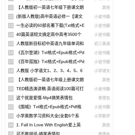
【A00141】
【人教版初一英语七年级下册课文朗
其他
11
读听力mp3】Unit 1
(新版人教版)高中英语必修一【课文
小说书籍
12
音频录音课本单词朗读听力MP3】
一生必读的60部名著下载(txt格式+e
小说书籍
13
Pub格式+pdf格式)
40篇英语短文搞定高中高考3500个
小说书籍
14
单词(mp3音频+文本+翻译)【A01806】
人教版新目标初中英语九年级单词和
初三英语
15
课文朗读录音听力mp3
《瓦尔登湖》txt格式+epub格式+pd
小说书籍
16
F格式下载（一生必读的60部名著）【A0
《百年孤独》txt格式+epub格式+pd
小说书籍
17
0614】
F格式下载（一生必读的60部名著）【A0
人教版 小学语文1、2、3、4、5、6
小学语文
18
0561】
年级课本(电子版pdf)
【人教版初一英语七年级上册课文朗
其他
19
读听力mp3】Starter Unit 1 Good Morni
TED精选演讲稿:英语阅读100篇可打
小说书籍
20
Ng!
印高清PDF电子版配套双语视频【A0049
这个就是爱情-Mp4搞笑表情包
表情包
21
4】
《围城》txt格式+epub格式+pdf格
小说书籍
22
式下载【A00615】
小学奥数学习资料大全(全套6个系
小学数学
23
列)【A00231】
1. Fall In Love With English爱上英
其他
24
语(40篇英语短文搞定高中高考3500个单
可不敢胡说-搞笑表情包
表情包
25