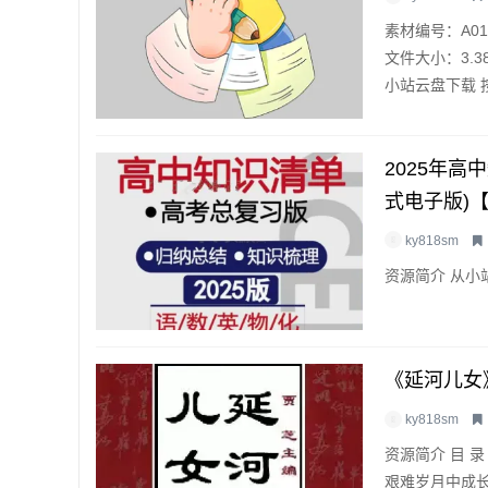
素材编号：A01
文件大小：3.38
小站云盘下载 
2025年
式电子版)【A
ky818sm
资源简介 从小
《延河儿女
ky818sm
资源简介 目 
艰难岁月中成长