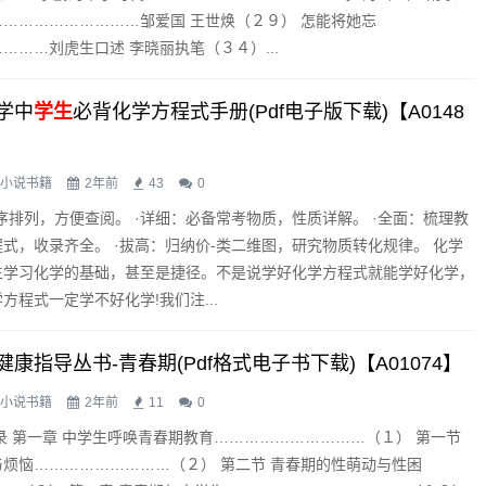
………………………邹爱国 王世焕（２９） 怎能将她忘
………刘虎生口述 李晓丽执笔（３４）...
学中
学生
必背化学方程式手册(pdf电子版下载)【A0148
小说书籍
2年前
43
0
序排列，方便查阅。 ·详细：必备常考物质，性质详解。 ·全面：梳理教
式，收录齐全。 ·拔高：归纳价-类二维图，研究物质转化规律。 化学
生学习化学的基础，甚至是捷径。不是说学好化学方程式就能学好化学，
方程式一定学不好化学!我们注...
健康指导丛书-青春期(pdf格式电子书下载)【A01074】
小说书籍
2年前
11
0
 目 录 第一章 中学生呼唤青春期教育…………………………（１） 第一节
烦恼………………………（２） 第二节 青春期的性萌动与性困