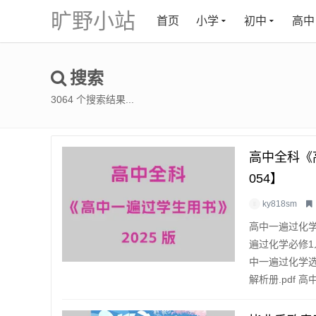
旷野小站
首页
小学
初中
高中
搜索
3064 个搜索结果...
高中全科《
054】
ky818sm
高中一遍过化学必
遍过化学必修1人
中一遍过化学选
解析册.pdf 高中