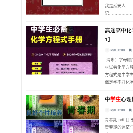
我是延安人……
记………………
高途高中化
1】
ky818sm
·清晰：字母顺
材试卷化学方程
方程式是中学
但是学不好化学
中
学生
心理
ky818sm
青春期.pdf
青春期的迷茫与