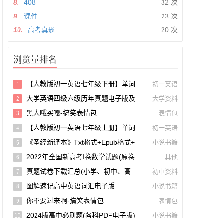
8.
408
32 次
9.
课件
23 次
10.
高考真题
20 次
浏览量排名
【人教版初一英语七年级下册】单词
初一英语
1
和课文朗读录音听力mp3音频【A0027
大学英语四级六级历年真题电子版及
大学资料
2
5】
模拟试卷下载(含听力和答案解析 CET
黑人哦买嘎-搞笑表情包
表情包
3
4、CET6试卷可打印)[s1697]
【人教版初一英语七年级上册】单词
初一英语
4
和课文朗读录音听力mp3音频
《圣经新译本》txt格式+epub格式+
小说书籍
5
Pdf格式下载【A00605】
2022年全国新高考I卷数学试题(原卷
其他
6
版+解析版)(doc格式下载)【A02285】
真题试卷下载汇总(小学、初中、高
初中资料
7
中、大学、考研、考公考编)(持续更新)
图解速记高中英语词汇电子版
小说书籍
8
你不要过来啊-搞笑表情包
表情包
9
2024版高中必刷题(各科PDF电子版)
小说书籍
10