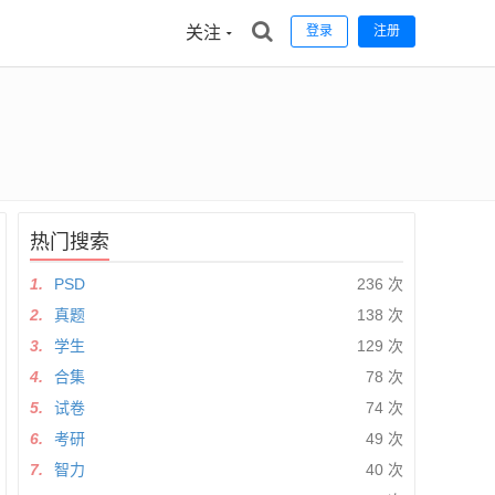
关注
登录
注册
热门搜索
1.
PSD
236 次
2.
真题
138 次
3.
学生
129 次
4.
合集
78 次
5.
试卷
74 次
6.
考研
49 次
7.
智力
40 次