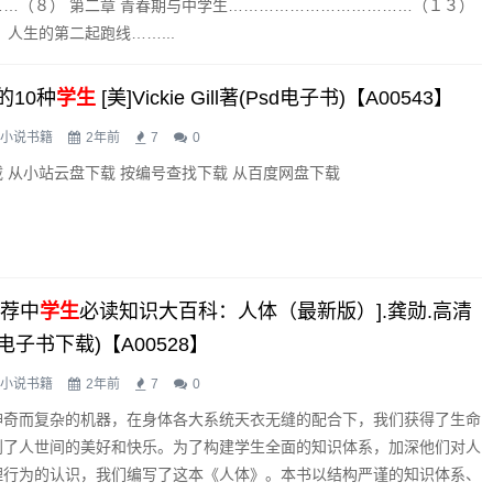
…（８） 第二章 青春期与中学生………………………………（１３）
，人生的第二起跑线……...
的10种
学生
[美]Vickie Gill著(psd电子书)【A00543】
小说书籍
2年前
7
0
 从小站云盘下载 按编号查找下载 从百度网盘下载
推荐中
学生
必读知识大百科：人体（最新版）].龚勋.高清
电子书下载)【A00528】
小说书籍
2年前
7
0
神奇而复杂的机器，在身体各大系统天衣无缝的配合下，我们获得了生命
到了人世间的美好和快乐。为了构建学生全面的知识体系，加深他们对人
理行为的认识，我们编写了这本《人体》。本书以结构严谨的知识体系、