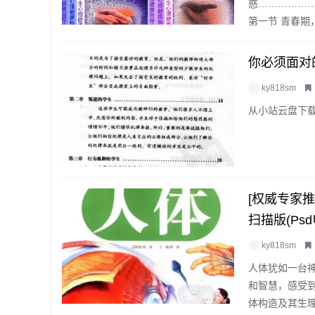
惑………………
第一节 青春期
你必须面对
ky818sm
从小站云盘下载
[权威专家
扫描版(psd
ky818sm
人体犹如一台
和智慧，感受
体构造及其生