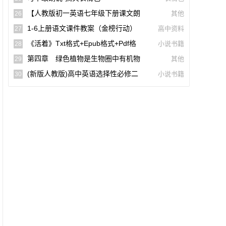
词)
【人教版初一英语七年级下册课文朗
其他
26
读听力mp3】Unit 2
1-6上册语文课件教案（金榜行动）
高中资料
27
(docx,pdf,电子版)【A02960-005】
《活着》txt格式+epub格式+pdf格
小说书籍
28
式下载（一生必读的60部名著）【A0055
第四章 绿色植物是生物圈中有机物
其他
29
9】
的制造者(思维导图|教材知识全解|经典例
(新版人教版)高中英语选择性必修二
小说书籍
30
题全解|易错易混全解)
【课文音频录音课本单词朗读听力MP3】