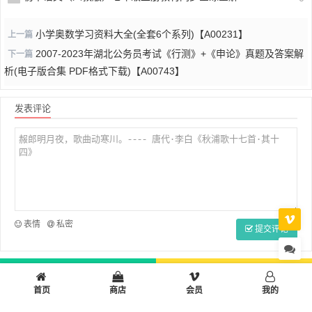
小学奥数学习资料大全(全套6个系列)【A00231】
上一篇
2007-2023年湖北公务员考试《行测》+《申论》真题及答案解
下一篇
析(电子版合集 PDF格式下载)【A00743】
发表评论
表情
私密
提交评论
首页
小学
初中
高中
设计制作
多彩生活
工作学习
首页
商店
会员
我的
小站工具箱