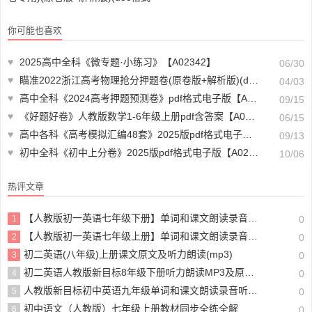
下载)【A02146】
你可能也喜欢
♥
2025高中全科《微专题·小练习》【A02342】
06/30
♥
瞄准2022浙江高考物理抢分押题卷(原卷版+解析版)(doc格式下载)【A02156】
04/03
♥
高中全科《2024高考押题预测卷》pdf格式电子版【A02431-092】
09/15
♥
《好题好卷》人教版数学1-6年级上册pdf含答案【A01823】
06/15
♥
高中各科《高考模拟汇编48套》2025版pdf格式电子版【A02431-024】
09/13
♥
初中全科《初中上分卷》2025版pdf格式电子版【A02375-011】
10/06
热评文章
【人教版初一英语七年级下册】单词和课文朗读录音听力mp3音频【A00275】
1
0
【人教版初一英语七年级上册】单词和课文朗读录音听力mp3音频
2
0
初二英语(八年级)上册课文原文及听力朗读(mp3)
3
0
初二英语人教版新目标8年级下册听力朗读MP3及原文+翻译
4
0
人教版新目标初中英语九年级单词和课文朗读录音听力mp3
5
0
初中语文（人教版）七年级上册教材同步全练全解
6
0