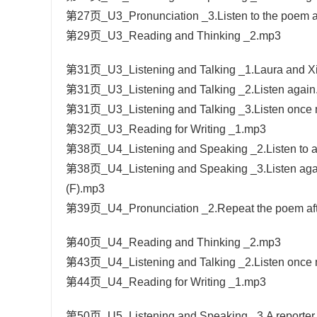
第27页_U3_Pronunciation _3.Listen to the poem and
第29页_U3_Reading and Thinking _2.mp3
第31页_U3_Listening and Talking _1.Laura and Xia
第31页_U3_Listening and Talking _2.Listen again.Ar
第31页_U3_Listening and Talking _3.Listen once m
第32页_U3_Reading for Writing _1.mp3
第38页_U4_Listening and Speaking _2.Listen to a c
第38页_U4_Listening and Speaking _3.Listen again 
(F).mp3
第39页_U4_Pronunciation _2.Repeat the poem afte
第40页_U4_Reading and Thinking _2.mp3
第43页_U4_Listening and Talking _2.Listen once
第44页_U4_Reading for Writing _1.mp3
第50页_U5_Listening and Speaking _3.A reporter f