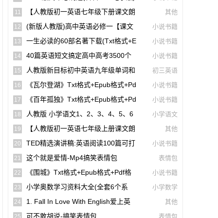
【A00141】
【人教版初一英语七年级下册课文朗
其他
11
读听力mp3】Unit 1
(新版人教版)高中英语必修一【课文
小说书籍
12
音频录音课本单词朗读听力MP3】
一生必读的60部名著下载(txt格式+e
小说书籍
13
Pub格式+pdf格式)
40篇英语短文搞定高中高考3500个
小说书籍
14
单词(mp3音频+文本+翻译)【A01806】
人教版新目标初中英语九年级单词和
初三英语
15
课文朗读录音听力mp3
《瓦尔登湖》txt格式+epub格式+pd
小说书籍
16
F格式下载（一生必读的60部名著）【A0
《百年孤独》txt格式+epub格式+pd
小说书籍
17
0614】
F格式下载（一生必读的60部名著）【A0
人教版 小学语文1、2、3、4、5、6
小学语文
18
0561】
年级课本(电子版pdf)
【人教版初一英语七年级上册课文朗
其他
19
读听力mp3】Starter Unit 1 Good Morni
TED精选演讲稿:英语阅读100篇可打
小说书籍
20
Ng!
印高清PDF电子版配套双语视频【A0049
这个就是爱情-Mp4搞笑表情包
表情包
21
4】
《围城》txt格式+epub格式+pdf格
小说书籍
22
式下载【A00615】
小学奥数学习资料大全(全套6个系
小学数学
23
列)【A00231】
1. Fall In Love With English爱上英
其他
24
语(40篇英语短文搞定高中高考3500个单
可不敢胡说-搞笑表情包
表情包
25