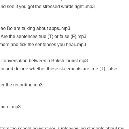
 see if you got the stressed words right..mp3
o Bo are talking about apps..mp3
e the sentences true (T) or false (F).mp3
ore and tick the sentences you hear..mp3
onversation between a British tourist.mp3
and decide whether these statements are true (T), false
r the recording.mp3
 more..mp3
rom the school newspaper is interviewing students about mu