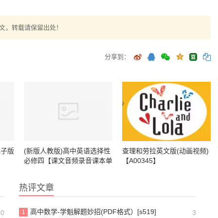
文，转载请保留出处！
分享到：
电子版
(新版人教版)高中英语选择性
查理和劳拉英文版(动画视频)
必修四【课文音频录音课本单
【A00345】
词朗读听力MP3】
热评文章
高中数学-学魁解题妙招(PDF格式）[s519]
30
1
3