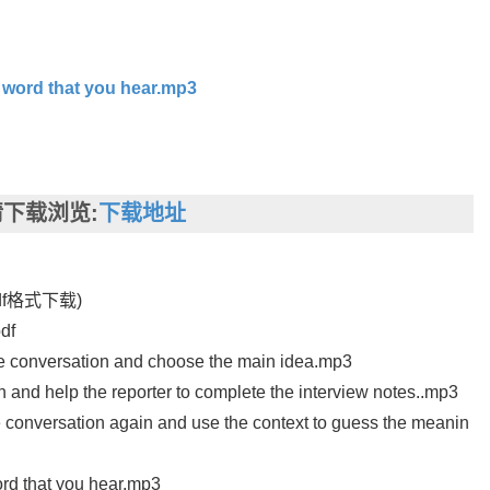
 word that you hear.mp3
下载浏览:
下载地址
f格式下载)
df
 conversation and choose the main idea.mp3
nd help the reporter to complete the interview notes..mp3
onversation again and use the context to guess the meanin
rd that you hear.mp3