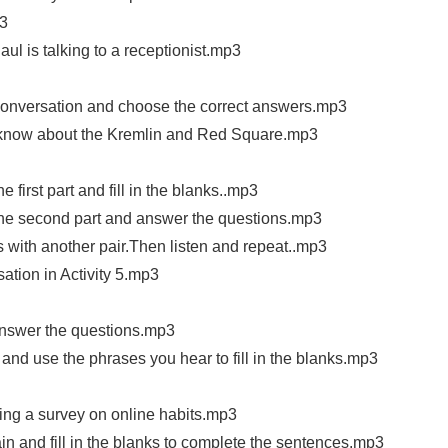
3
 is talking to a receptionist.mp3
onversation and choose the correct answers.mp3
know about the Kremlin and Red Square.mp3
irst part and fill in the blanks..mp3
e second part and answer the questions.mp3
th another pair.Then listen and repeat..mp3
tion in Activity 5.mp3
nswer the questions.mp3
d use the phrases you hear to fill in the blanks.mp3
g a survey on online habits.mp3
and fill in the blanks to complete the sentences.mp3