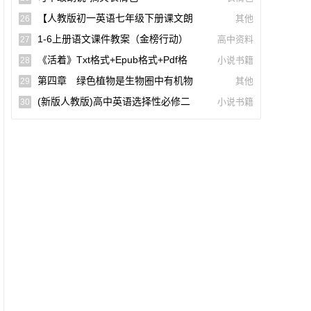
词)
【人教版初一英语七年级下册课文朗
其他
26
读听力mp3】Unit 2
1-6上册语文课件教案（金榜行动）
高中资料
27
(docx,pdf,电子版)【A02960-005】
《活着》txt格式+epub格式+pdf格
小说书籍
28
式下载（一生必读的60部名著）【A0055
第四章 绿色植物是生物圈中有机物
其他
29
9】
的制造者(思维导图|教材知识全解|经典例
(新版人教版)高中英语选择性必修二
小说书籍
30
题全解|易错易混全解)
【课文音频录音课本单词朗读听力MP3】