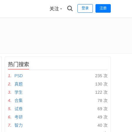
关注
登录
注册
热门搜索
1.
PSD
235 次
2.
真题
130 次
3.
学生
122 次
4.
合集
78 次
5.
试卷
69 次
6.
考研
49 次
7.
智力
40 次