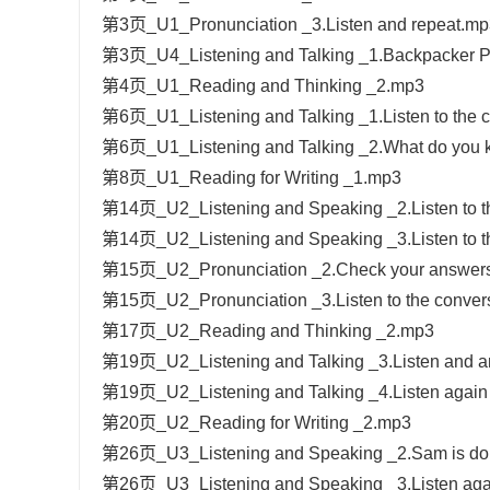
第3页_U1_Pronunciation _3.Listen and repeat.mp
第3页_U4_Listening and Talking _1.Backpacker Paul
第4页_U1_Reading and Thinking _2.mp3
第6页_U1_Listening and Talking _1.Listen to the c
第6页_U1_Listening and Talking _2.What do you 
第8页_U1_Reading for Writing _1.mp3
第14页_U2_Listening and Speaking _2.Listen to the f
第14页_U2_Listening and Speaking _3.Listen to th
第15页_U2_Pronunciation _2.Check your answers wi
第15页_U2_Pronunciation _3.Listen to the conversa
第17页_U2_Reading and Thinking _2.mp3
第19页_U2_Listening and Talking _3.Listen and a
第19页_U2_Listening and Talking _4.Listen again an
第20页_U2_Reading for Writing _2.mp3
第26页_U3_Listening and Speaking _2.Sam is doin
第26页_U3_Listening and Speaking _3.Listen again 