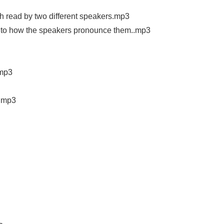
 read by two different speakers.mp3
 to how the speakers pronounce them..mp3
.mp3
.mp3