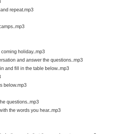
3
 and repeat.mp3
 camps..mp3
 coming holiday..mp3
ersation and answer the questions..mp3
and fill in the table below..mp3
3
es below.mp3
the questions..mp3
ith the words you hear..mp3