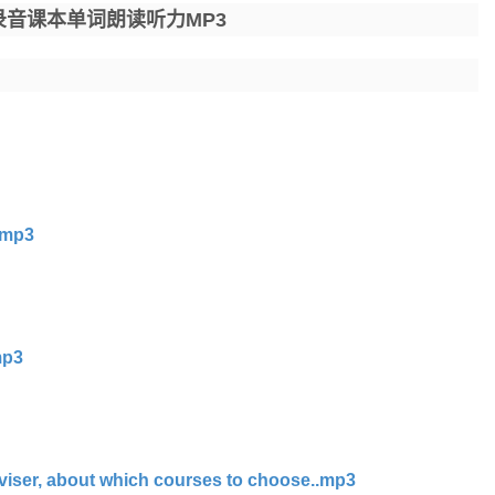
音课本单词朗读听力MP3
.mp3
mp3
viser, about which courses to choose..mp3