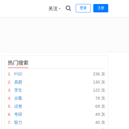
关注
登录
注册
热门搜索
1.
PSD
236 次
2.
真题
130 次
3.
学生
122 次
4.
合集
78 次
5.
试卷
69 次
6.
考研
49 次
7.
智力
40 次