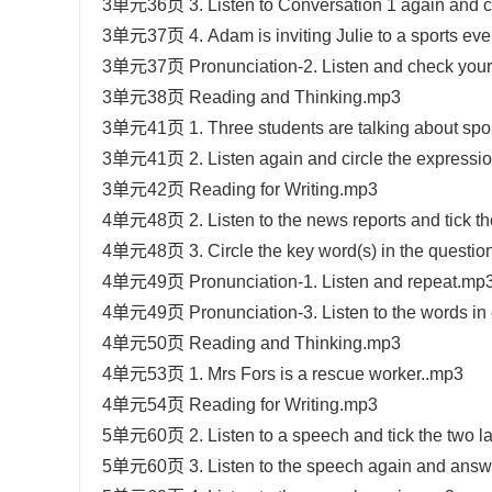
3单元36页 3. Listen to Conversation 1 again and cir
3单元37页 4. Adam is inviting Julie to a sports eve
3单元37页 Pronunciation-2. Listen and check you
3单元38页 Reading and Thinking.mp3
3单元41页 1. Three students are talking about sp
3单元41页 2. Listen again and circle the expression
3单元42页 Reading for Writing.mp3
4单元48页 2. Listen to the news reports and tick the
4单元48页 3. Circle the key word(s) in the questio
4单元49页 Pronunciation-1. Listen and repeat.mp
4单元49页 Pronunciation-3. Listen to the words in
4单元50页 Reading and Thinking.mp3
4单元53页 1. Mrs Fors is a rescue worker..mp3
4单元54页 Reading for Writing.mp3
5单元60页 2. Listen to a speech and tick the two l
5单元60页 3. Listen to the speech again and answe