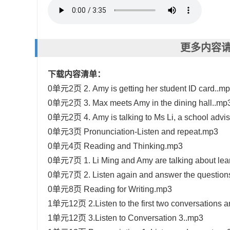
更多内容请
下载内容清单：
0单元2页 2. Amy is getting her student ID card..m
0单元2页 3. Max meets Amy in the dining hall..mp
0单元2页 4. Amy is talking to Ms Li, a school advis
0单元3页 Pronunciation-Listen and repeat.mp3
0单元4页 Reading and Thinking.mp3
0单元7页 1. Li Ming and Amy are talking about lear
0单元7页 2. Listen again and answer the questio
0单元8页 Reading for Writing.mp3
1单元12页 2.Listen to the first two conversations 
1单元12页 3.Listen to Conversation 3..mp3