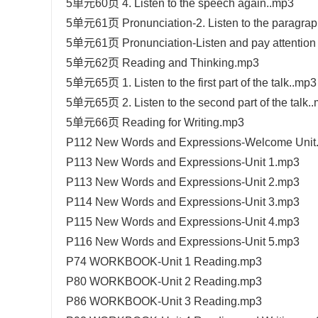
5单元60页 4. Listen to the speech again..mp3
5单元61页 Pronunciation-2. Listen to the paragraph
5单元61页 Pronunciation-Listen and pay attention
5单元62页 Reading and Thinking.mp3
5单元65页 1. Listen to the first part of the talk..mp3
5单元65页 2. Listen to the second part of the talk.
5单元66页 Reading for Writing.mp3
P112 New Words and Expressions-Welcome Unit
P113 New Words and Expressions-Unit 1.mp3
P113 New Words and Expressions-Unit 2.mp3
P114 New Words and Expressions-Unit 3.mp3
P115 New Words and Expressions-Unit 4.mp3
P116 New Words and Expressions-Unit 5.mp3
P74 WORKBOOK-Unit 1 Reading.mp3
P80 WORKBOOK-Unit 2 Reading.mp3
P86 WORKBOOK-Unit 3 Reading.mp3