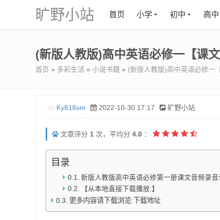
旷野小站
首页
小学
初中
高中
(新版人教版)高中英语必修一【课
首页
»
多彩生活
»
小说书籍
»
(新版人教版)高中英语必修一
Ky818sm
2022-10-30 17:17
旷野小站
文章评分
1
次，平均分
4.0
：
目录
新版人教版高中英语必修第一册课文音频录音
【从本地直接下载播放:】
更多内容请下载浏览:下载地址