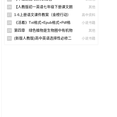
词)
【人教版初一英语七年级下册课文朗
其他
26
读听力mp3】Unit 2
1-6上册语文课件教案（金榜行动）
高中资料
27
(docx,pdf,电子版)【A02960-005】
《活着》txt格式+epub格式+pdf格
小说书籍
28
式下载（一生必读的60部名著）【A0055
第四章 绿色植物是生物圈中有机物
其他
29
9】
的制造者(思维导图|教材知识全解|经典例
(新版人教版)高中英语选择性必修二
小说书籍
30
题全解|易错易混全解)
【课文音频录音课本单词朗读听力MP3】