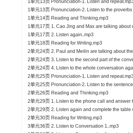
1单元13页 Pronunciation-1. Listen and repeat.mp
1单元13页 Pronunciation-2. Listen to the proverbs
1单元14页 Reading and Thinking.mp3
1单元17页 1. Cao Jing and Max are talking about
1单元17页 2. Listen again..mp3
1单元18页 Reading for Writing.mp3
2单元24页 2. Paul and Meilin are talking about the
2单元24页 3. Listen to the second part of the conv
2单元24页 4. Listen to the whole conversation again 
2单元25页 Pronunciation-1. Listen and repeat.mp
2单元25页 Pronunciation-2. Listen to the sentenc
2单元26页 Reading and Thinking.mp3
2单元29页 1. Listen to the phone call and answer 
2单元29页 2. Listen again and complete the table w
2单元30页 Reading for Writing.mp3
3单元36页 2. Listen to Conversation 1..mp3