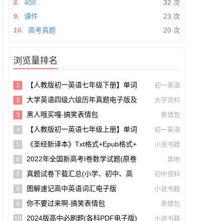
8.
408
32 次
9.
课件
23 次
10.
高考真题
20 次
浏览量排名
【人教版初一英语七年级下册】单词
初一英语
1
和课文朗读录音听力mp3音频【A0027
大学英语四级六级历年真题电子版及
大学资料
2
5】
模拟试卷下载(含听力和答案解析 CET
黑人哦买嘎-搞笑表情包
表情包
3
4、CET6试卷可打印)[s1697]
【人教版初一英语七年级上册】单词
初一英语
4
和课文朗读录音听力mp3音频
《圣经新译本》txt格式+epub格式+
小说书籍
5
Pdf格式下载【A00605】
2022年全国新高考I卷数学试题(原卷
其他
6
版+解析版)(doc格式下载)【A02285】
真题试卷下载汇总(小学、初中、高
初中资料
7
中、大学、考研、考公考编)(持续更新)
图解速记高中英语词汇电子版
小说书籍
8
你不要过来啊-搞笑表情包
表情包
9
2024版高中必刷题(各科PDF电子版)
小说书籍
10