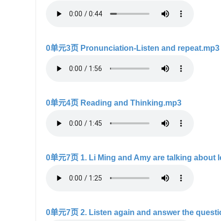
0单元3页 Pronunciation-Listen and repeat.mp3
0单元4页 Reading and Thinking.mp3
0单元7页 1. Li Ming and Amy are talking about l
0单元7页 2. Listen again and answer the quest