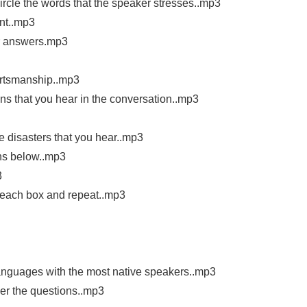
cle the words that the speaker stresses..mp3
nt..mp3
r answers.mp3
ortsmanship..mp3
s that you hear in the conversation..mp3
 disasters that you hear..mp3
ns below..mp3
3
 each box and repeat..mp3
anguages with the most native speakers..mp3
r the questions..mp3