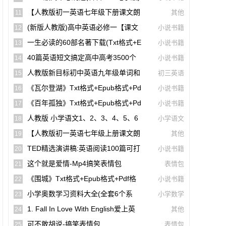
【A00141】
【人教版初一英语七年级下册课文朗
其他
11
读听力mp3】Unit 1
(新版人教版)高中英语必修一【课文
小说书籍
12
音频录音课本单词朗读听力MP3】
一生必读的60部名著下载(txt格式+e
小说书籍
13
Pub格式+pdf格式)
40篇英语短文搞定高中高考3500个
小说书籍
14
单词(mp3音频+文本+翻译)【A01806】
人教版新目标初中英语九年级单词和
初三英语
15
课文朗读录音听力mp3
《瓦尔登湖》txt格式+epub格式+pd
小说书籍
16
F格式下载（一生必读的60部名著）【A0
《百年孤独》txt格式+epub格式+pd
小说书籍
17
0614】
F格式下载（一生必读的60部名著）【A0
人教版 小学语文1、2、3、4、5、6
小学语文
18
0561】
年级课本(电子版pdf)
【人教版初一英语七年级上册课文朗
其他
19
读听力mp3】Starter Unit 1 Good Morni
TED精选演讲稿:英语阅读100篇可打
小说书籍
20
Ng!
印高清PDF电子版配套双语视频【A0049
这个就是爱情-Mp4搞笑表情包
表情包
21
4】
《围城》txt格式+epub格式+pdf格
小说书籍
22
式下载【A00615】
小学奥数学习资料大全(全套6个系
小学数学
23
列)【A00231】
1. Fall In Love With English爱上英
其他
24
语(40篇英语短文搞定高中高考3500个单
可不敢胡说-搞笑表情包
表情包
25