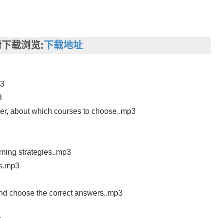
下载浏览:
下载地址
p3
3
er, about which courses to choose..mp3
ning strategies..mp3
ns.mp3
and choose the correct answers..mp3