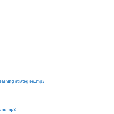
earning strategies..mp3
ions.mp3