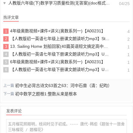
♥
人教版六年级(下)数学学习质量检测(无答案)(doc格式下载)【A01921】
04/25
热评文章
4年级奥数视频+课件+讲义(奥数系列一)【A00231】
1
4
【人教版初一英语七年级上册课文朗读听力mp3】Starter unit 1 Good morning!
2
2
13. Sailing Home 划船回家(40篇英语短文搞定高中高考3500个单词)
3
1
【人教版初一英语七年级下册课文朗读听力mp3】Unit 4
4
1
6年级奥数视频+课件+讲义(奥数系列一)【A00231】
5
1
【人教版初一英语七年级下册课文朗读听力mp3】Unit 6
6
1
初中生必背古诗文63首之63：河中石兽（清：纪昀）
上一篇
初中数学之题根1:整数从来是根本
下一篇
发表评论