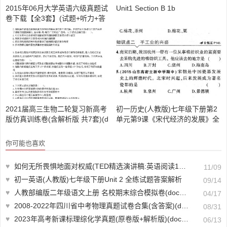
2015年06月大学英语六级真题试
Unit1 Section B 1b
卷下载【全3套】(试题+听力+答
案解析)【A01169】
2021届高三生物二轮复习新高考
初一历史(人教版)七年级下册第2
版仿真训练卷(含解析版 共7套)(d
单元第9课《宋代经济的发展》全
oc格式下载)【A01734】
练试题
你可能也喜欢
♥
如何无所畏惧地面对权威(TED精选演讲稿:英语阅读100篇)【A00494】
11/09
♥
初一英语(人教版)七年级下册Unit 2 全练试题答案解析
09/14
♥
人教部编版二年级语文上册 名校期末综合模拟卷(doc格式下载)【A02046】
04/17
♥
2008-2022年四川省中考物理真题试卷合集(含答案)(doc格式下载)【A01007】
08/31
♥
2023年高考新课标理综化学真题(原卷版+解析版)(doc格式下载)【A01519】
06/13