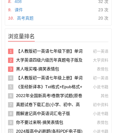
8.
408
32 次
9.
课件
23 次
10.
高考真题
20 次
浏览量排名
【人教版初一英语七年级下册】单词
初一英语
1
和课文朗读录音听力mp3音频【A0027
大学英语四级六级历年真题电子版及
大学资料
2
5】
模拟试卷下载(含听力和答案解析 CET
黑人哦买嘎-搞笑表情包
表情包
3
4、CET6试卷可打印)[s1697]
【人教版初一英语七年级上册】单词
初一英语
4
和课文朗读录音听力mp3音频
《圣经新译本》txt格式+epub格式+
小说书籍
5
Pdf格式下载【A00605】
2022年全国新高考I卷数学试题(原卷
其他
6
版+解析版)(doc格式下载)【A02285】
真题试卷下载汇总(小学、初中、高
初中资料
7
中、大学、考研、考公考编)(持续更新)
图解速记高中英语词汇电子版
小说书籍
8
你不要过来啊-搞笑表情包
表情包
9
2024版高中必刷题(各科PDF电子版)
小说书籍
10