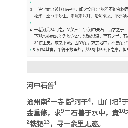
一讲学家14设帐15寺中，闻之笑曰：“尔辈不能究物理
松浮，湮21于沙上，渐沉渐深耳。沿河求之，不亦颠2
一老河兵24闻之，又笑曰：“凡河中失石，当求之于
下迎水处啮26沙为坎穴27，渐激渐深，至石之半，石
32逆上矣。求之下流，固33颠；求之地中，不更颠乎
如34其言，果得于数里外。然35则36天下之事，但
1
河中石兽
2
3
4
5
沧州南
一寺临
河干
，山门圮
9
10
金重修，求
二石兽于水中，竟
2
13
铁钯
，寻十余里无迹。