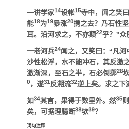
14
15
一讲学家
设帐
寺中，闻之笑曰
18
19
20
能
为
暴涨
携之去？乃石性坚
22
耳。沿河求之，不亦颠
乎？”众
24
一老河兵
闻之，又笑曰：“凡河
沙性松浮，水不能冲石，其反激
28
激渐深，至石之半，石必倒掷
0
31
32
，遂
反溯流
逆上矣。求之下
34
35
如
其言，果得于数里外。然
38
39
矣，可据理臆断
欤
？
词句注释