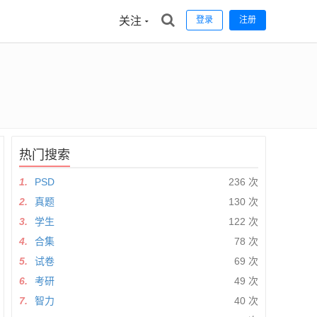
关注
登录
注册
热门搜索
1.
PSD
236 次
2.
真题
130 次
3.
学生
122 次
4.
合集
78 次
5.
试卷
69 次
6.
考研
49 次
7.
智力
40 次