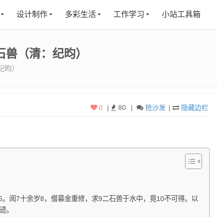
设计制作
多彩生活
工作学习
小站工具箱
中石兽（清：纪昀）
纪昀）
0
|
80
|
抢沙发
|
隐藏边栏
6。阅7十余岁8，僧募金重修，求9二石兽于水中，竟10不可得。以
无迹。