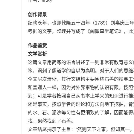
作者：纪昀
创作背景
纪昀晚年，也即乾隆五十四年（1789）到嘉庆三
考据的文字，整理并写成了《阅微草堂笔记》，此
作品鉴赏
文学赏析
这篇文章用简练的语言讲述了一则非常有教育意义
笨，讽刺了儒道学的自以为高明。对于人们的思维
全文层次清晰，其行文结构主要围绕石兽的搜寻工
和普通人一样，因为对外界事物的认识有限，按照
到；可是学者按照自己从书本上学来的知识进行推
还是事实，按照学者的理论和方法向地下挖掘，肯
的水、石、泥沙等习性有更细致的了解，因而能得
找，果然找到了石兽。
文章结尾揭示了主旨：“然则天下之事，但知其一