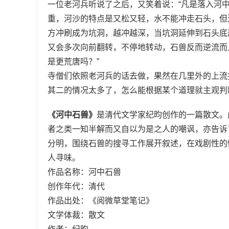
一位老河兵听说了之后，又笑着说：“凡是落入河
重，河沙的特点是又松又轻，水不能冲走石头，但
方冲刷成为坑洞，越冲越深，当坑洞延伸到石头底
又会多次向前翻转，不停地转动，石兽反而逆流而
是更荒唐吗？”
寺僧们依照老河兵的话去做，果然在几里外的上流
其二的情况太多了，怎么能根据某个道理就主观判
《河中石兽》
是清代文学家纪昀创作的一篇散文。
者之类一知半解而又自以为是之人的嘲讽，亦告诉
分明，围绕石兽的搜寻工作展开叙述，在戏剧性的
人寻味。
作品名称：河中石兽
创作年代：清代
作品出处：《阅微草堂笔记》
文学体裁：散文