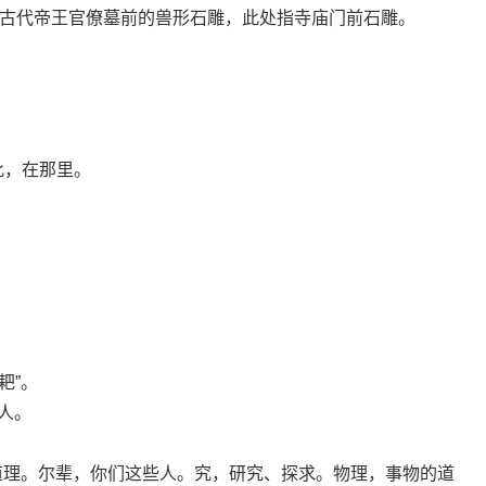
，古代帝王官僚墓前的兽形石雕，此处指寺庙门前石雕。
。
此，在那里。
耙”。
的人。
的道理。尔辈，你们这些人。究，研究、探求。物理，事物的道