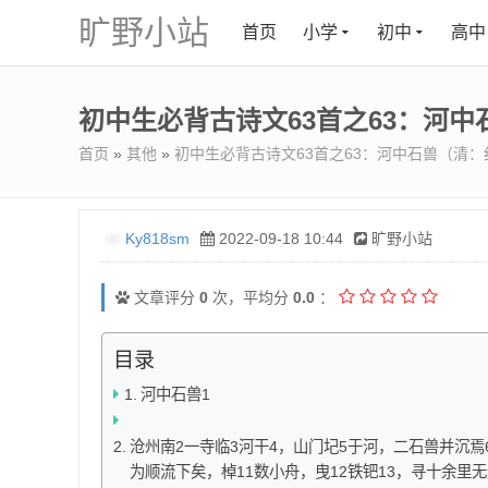
旷野小站
首页
小学
初中
高中
初中生必背古诗文63首之63：河
首页
»
其他
»
初中生必背古诗文63首之63：河中石兽（清：
Ky818sm
2022-09-18 10:44
旷野小站
文章评分
0
次，平均分
0.0
：
目录
河中石兽1
沧州南2一寺临3河干4，山门圮5于河，二石兽并沉焉
为顺流下矣，棹11数小舟，曳12铁钯13，寻十余里