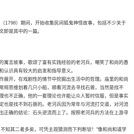
年（1798）期间，开始收集民间狐鬼神怪故事，包括不少关于
文即是其中的一篇。
的寓言故事，歌颂了富有实践经验的老河兵，嘲笑了和尚的愚
和认识具有较大的启发和指导意义。
作展开，在戏剧性的情节中挖掘出生活中的哲理。庙里的和尚
常规思维划着几只小船，顺着河流去寻找石兽，当然是找不
理也不正确，他的一套理论也许能让众人暂时信服，但是事实
定也是找不到石兽的。老河兵因为常年与河流打交道，对河流
出正确的结论：石头逆流而上了。按照老河兵的方法在上游寻
，不知其二者多矣，可凭主观猜测而下判断欤！”像和尚和道学