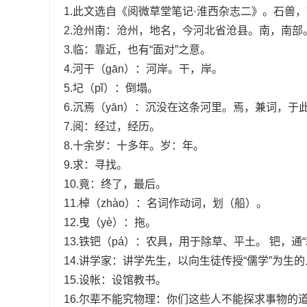
1.此文选自《阅微草堂笔记·淮西杂志二》。石兽
2.沧州南：沧州，地名，今河北省沧县。南，南部
3.临：靠近，也有“面对”之意。
4.河干（gān）：河岸。干，岸。
5.圮（pǐ）：倒塌。
6.沉焉（yān）：沉没在这条河里。焉，兼词，于
7.阅：经过，经历。
8.十余岁：十多年。岁：年。
9.求：寻找。
10.竟：终了，最后。
11.棹（zhào）：名词作动词，划（船）。
12.曳（yè）：拖。
13.铁钯（pá）：农具，用于除草、平土。 钯，通“
14.讲学家：讲学先生，以向生徒传授“儒学”为生
15.设帐：设馆教书。
16.尔辈不能究物理：你们这些人不能探求事物