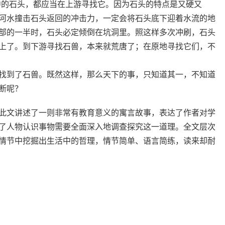
中的石头，都应当在上游寻找它。因为石头的特点是又硬又
河水撞击石头返回的冲击力，一定会将石头底下迎着水流的地
部的一半时，石头必定倾倒在坑洞里。照这样多次冲刷，石头
上了。到下游寻找石兽，本来就荒唐了；在原地寻找它们，不
找到了石兽。既然这样，那么天下的事，只知道其一，不知道
断呢？
此文讲述了一则非常有教育意义的寓言故事，表达了作者对学
了人物认识事物需要全面深入地调查探究这一道理。全文层次
情节中挖掘出生活中的哲理，情节简单、语言简练，读来却耐