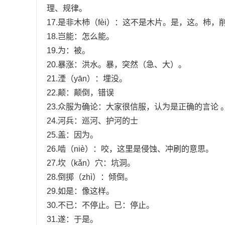
理、规律。
17.是非木杮（fèi）：这不是木片。是，这。杮
18.岂能：怎么能。
19.为：被。
20.暴涨：洪水。暴，突然（急、大）。
21.湮（yān）：埋没。
22.颠：颠倒，错误
23.众服为确论：大家很信服，认为是正确的言论 
24.河兵：巡河、护河的士
25.盖：因为。
26.啮（niè）：咬，这里是侵蚀、冲刷的意思。
27.坎（kǎn）穴：坑洞。
28.倒掷（zhì）：倾倒。
29.如是：像这样。
30.不已：不停止。已：停止。
31.遂：于是。