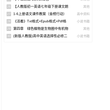
词)
【人教版初一英语七年级下册课文朗
其他
26
读听力mp3】Unit 2
1-6上册语文课件教案（金榜行动）
高中资料
27
(docx,pdf,电子版)【A02960-005】
《活着》txt格式+epub格式+pdf格
小说书籍
28
式下载（一生必读的60部名著）【A0055
第四章 绿色植物是生物圈中有机物
其他
29
9】
的制造者(思维导图|教材知识全解|经典例
(新版人教版)高中英语选择性必修二
小说书籍
30
题全解|易错易混全解)
【课文音频录音课本单词朗读听力MP3】