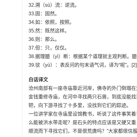
32.溯（sù）流：逆流。
33.固：固然。
34.如：依照，按照。
35.然：既然这样。
36.则：那么。
37.但：只，仅仅。
38.据理臆（yì）断：根据某个道理就主观判断。
39.欤（yú）：表反问的句末语气词，译为“呢”。[2]
白话译文
沧州南部有一座寺庙靠近河岸，佛寺的外门倒塌在
金钱重修寺庙，在河中寻找两只石兽，到底没能找
钯，向下游寻找了十多里，没找到它们的踪迹。
一位讲学家在寺庙里设馆教书，听说了这件事笑着
么能被洪水带走呢？是石头的特点应该是又硬又重
顺流而下寻找它们，不是很荒唐吗？”大家都很信