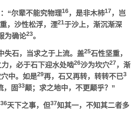
16
17
：“尔辈不能究物理
，是非木杮
，岂
21
重，沙性松浮，湮
于沙上，渐沉渐深
23
服为确论
。
25
中失石，当求之于上流。盖
石性坚重，
26
27
之力，必于石下迎水处啮
沙为坎穴
，渐
29
3
坎穴中。如是
再，石又再转，转转不已
33
流，固
颠；求之地中，不更颠乎？”
36
37
则
天下之事，但
知其一，不知其二者多