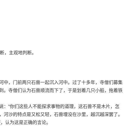
臆断，主观地判断。
河中，门前两只石兽一起沉入河中。过了十多年，寺僧们募集
到。寺僧们认为石兽顺流而下了，于是划着几只小船，拖着铁
说：“你们这些人不能探求事物的道理，这石兽不是木片，怎
，河沙的特点是又松又轻，石兽埋没在沙里，越沉越深罢了。
服，认为这是正确的言论。