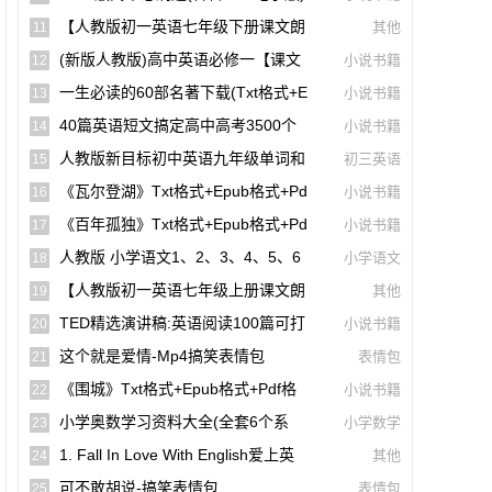
【A00141】
【人教版初一英语七年级下册课文朗
其他
11
读听力mp3】Unit 1
(新版人教版)高中英语必修一【课文
小说书籍
12
音频录音课本单词朗读听力MP3】
一生必读的60部名著下载(txt格式+e
小说书籍
13
Pub格式+pdf格式)
40篇英语短文搞定高中高考3500个
小说书籍
14
单词(mp3音频+文本+翻译)【A01806】
人教版新目标初中英语九年级单词和
初三英语
15
课文朗读录音听力mp3
《瓦尔登湖》txt格式+epub格式+pd
小说书籍
16
F格式下载（一生必读的60部名著）【A0
《百年孤独》txt格式+epub格式+pd
小说书籍
17
0614】
F格式下载（一生必读的60部名著）【A0
人教版 小学语文1、2、3、4、5、6
小学语文
18
0561】
年级课本(电子版pdf)
【人教版初一英语七年级上册课文朗
其他
19
读听力mp3】Starter Unit 1 Good Morni
TED精选演讲稿:英语阅读100篇可打
小说书籍
20
Ng!
印高清PDF电子版配套双语视频【A0049
这个就是爱情-Mp4搞笑表情包
表情包
21
4】
《围城》txt格式+epub格式+pdf格
小说书籍
22
式下载【A00615】
小学奥数学习资料大全(全套6个系
小学数学
23
列)【A00231】
1. Fall In Love With English爱上英
其他
24
语(40篇英语短文搞定高中高考3500个单
可不敢胡说-搞笑表情包
表情包
25