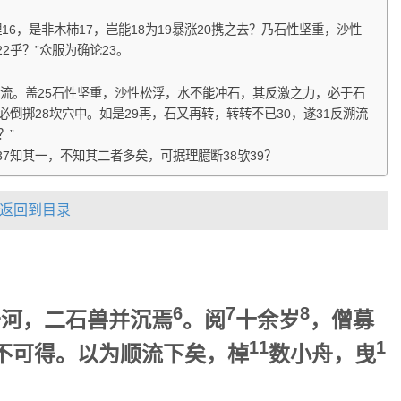
16，是非木杮17，岂能18为19暴涨20携之去？乃石性坚重，沙性
2乎？”众服为确论23。
上流。盖25石性坚重，沙性松浮，水不能冲石，其反激之力，必于石
必倒掷28坎穴中。如是29再，石又再转，转转不已30，遂31反溯流
？”
37知其一，不知其二者多矣，可据理臆断38欤39？
返回到目录
6
7
8
于河，二石兽并沉焉
。阅
十余岁
，僧募
11
1
不可得。以为顺流下矣，棹
数小舟，曳