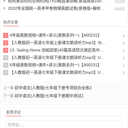
♥
如何掌控你的空闲时间(TED精选演讲稿:英语阅读100篇)【A00494】
11/10
♥
2022年全国统一高考甲卷物理真题试卷(原卷版+解析版)(doc格式下载)【A02170】
04/02
热评文章
4年级奥数视频+课件+讲义(奥数系列一)【A00231】
1
4
【人教版初一英语七年级上册课文朗读听力mp3】Starter unit 1 Good morning!
2
2
13. Sailing Home 划船回家(40篇英语短文搞定高中高考3500个单词)
3
1
【人教版初一英语七年级下册课文朗读听力mp3】Unit 4
4
1
6年级奥数视频+课件+讲义(奥数系列一)【A00231】
5
1
【人教版初一英语七年级下册课文朗读听力mp3】Unit 6
6
1
初中语文(人教版)七年级下册专项综合全练2
上一篇
初中语文(人教版)七年级下册期中测试1
下一篇
发表评论