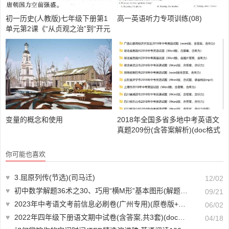
初一历史(人教版)七年级下册第1
高一英语听力专项训练(08)
单元第2课《“从贞观之治”到“开元
盛世”》教材全解
变量的概念和使用
2018年全国多省多地中考英语文
真题209份(含答案解析)(doc格式
下载)【A01845】
你可能也喜欢
♥
3.屈原列传(节选)(司马迁)
12/02
♥
初中数学解题36术之30、巧用“横M形”基本图形(解题秘籍+应用举例+跟踪练习)
09/21
♥
2023年中考语文考前信息必刷卷(广州专用)(原卷版+解析版 共3套)(doc格式下载)【A01579】
06/02
♥
2022年四年级下册语文期中试卷(含答案,共3套)(doc格式下载)【A02036】
04/18