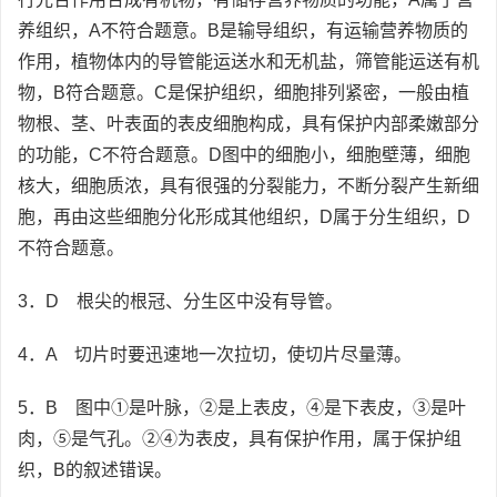
养组织，A不符合题意。B是输导组织，有运输营养物质的
作用，植物体内的导管能运送水和无机盐，筛管能运送有机
物，B符合题意。C是保护组织，细胞排列紧密，一般由植
物根、茎、叶表面的表皮细胞构成，具有保护内部柔嫩部分
的功能，C不符合题意。D图中的细胞小，细胞壁薄，细胞
核大，细胞质浓，具有很强的分裂能力，不断分裂产生新细
胞，再由这些细胞分化形成其他组织，D属于分生组织，D
不符合题意。
3．D 根尖的根冠、分生区中没有导管。
4．A 切片时要迅速地一次拉切，使切片尽量薄。
5．B 图中①是叶脉，②是上表皮，④是下表皮，③是叶
肉，⑤是气孔。②④为表皮，具有保护作用，属于保护组
织，B的叙述错误。