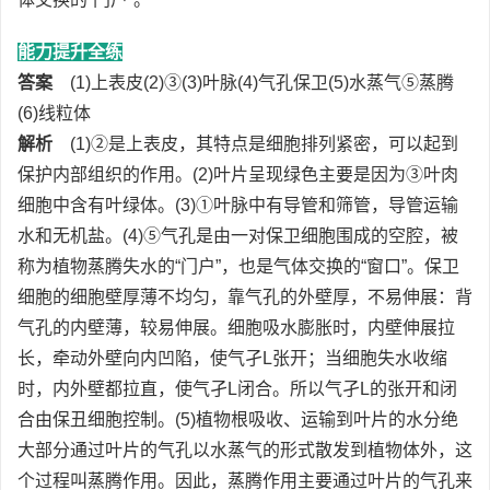
能力提升全练
答案
(1)上表皮(2)③(3)叶脉(4)气孔保卫(5)水蒸气⑤蒸腾
(6)线粒体
解析
(1)②是上表皮，其特点是细胞排列紧密，可以起到
保护内部组织的作用。(2)叶片呈现绿色主要是因为③叶肉
细胞中含有叶绿体。(3)①叶脉中有导管和筛管，导管运输
水和无机盐。(4)⑤气孔是由一对保卫细胞围成的空腔，被
称为植物蒸腾失水的“门户”，也是气体交换的“窗口”。保卫
细胞的细胞壁厚薄不均匀，靠气孔的外壁厚，不易伸展：背
气孔的内壁薄，较易伸展。细胞吸水膨胀时，内壁伸展拉
长，牵动外壁向内凹陷，使气孑L张开；当细胞失水收缩
时，内外壁都拉直，使气孑L闭合。所以气孑L的张开和闭
合由保丑细胞控制。(5)植物根吸收、运输到叶片的水分绝
大部分通过叶片的气孔以水蒸气的形式散发到植物体外，这
个过程叫蒸腾作用。因此，蒸腾作用主要通过叶片的气孔来