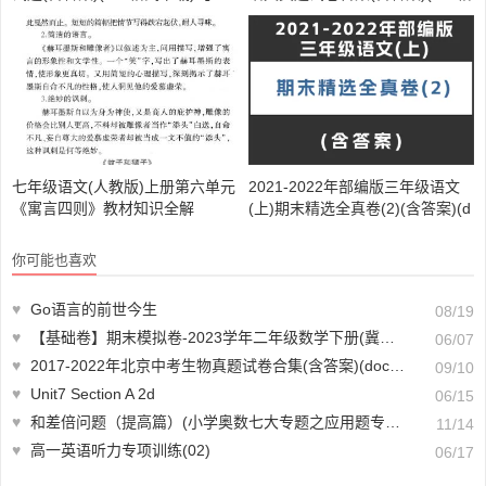
026】
式下载)【A01133】
七年级语文(人教版)上册第六单元
2021-2022年部编版三年级语文
《寓言四则》教材知识全解
(上)期末精选全真卷(2)(含答案)(d
oc格式下载)【A02040】
你可能也喜欢
♥
Go语言的前世今生
08/19
♥
【基础卷】期末模拟卷-2023学年二年级数学下册(冀教版,含答案)【A01560】
06/07
♥
2017-2022年北京中考生物真题试卷合集(含答案)(doc格式下载)【A00927】
09/10
♥
Unit7 Section A 2d
06/15
♥
和差倍问题（提高篇）(小学奥数七大专题之应用题专题)
11/14
♥
高一英语听力专项训练(02)
06/17