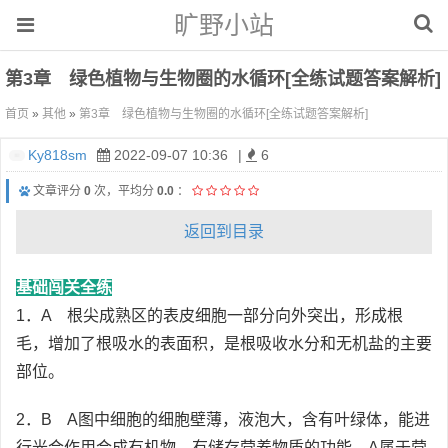
旷野小站
第3章 绿色植物与生物圈的水循环[全练试题答案解析]
首页
»
其他
»
第3章 绿色植物与生物圈的水循环[全练试题答案解析]
Ky818sm
2022-09-07 10:36
|
6
文章评分
0
次，平均分
0.0
：
返回到目录
基础闯关全练
1．A 根尖成熟区的表皮细胞一部分向外突出，形成根
毛，增加了根吸水的表面积，是根吸收水分和无机盐的主要
部位。
2．B A图中细胞的细胞壁薄，液泡大，含有叶绿体，能进
行光合作用合成有机物，有储存营养物质的功能，A属于营