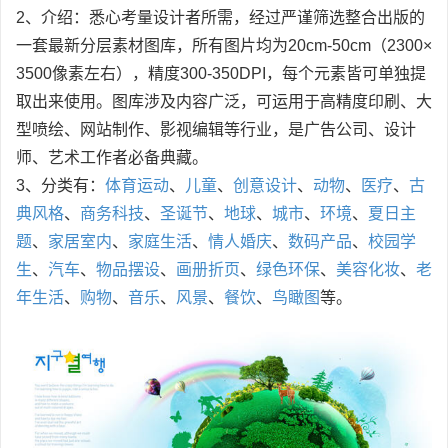
2、介绍：悉心考量设计者所需，经过严谨筛选整合出版的
一套最新分层素材图库，所有图片均为20cm-50cm（2300×
3500像素左右），精度300-350DPI，每个元素皆可单独提
取出来使用。图库涉及内容广泛，可运用于高精度印刷、大
型喷绘、网站制作、影视编辑等行业，是广告公司、设计
师、艺术工作者必备典藏。
3、分类有：
体育运动
、
儿童
、
创意设计
、
动物
、
医疗
、
古
典风格
、
商务科技
、
圣诞节
、
地球
、
城市
、
环境
、
夏日主
题
、
家居室内
、
家庭生活
、
情人婚庆
、
数码产品
、
校园学
生
、
汽车
、
物品摆设
、
画册折页
、
绿色环保
、
美容化妆
、
老
年生活
、
购物
、
音乐
、
风景
、
餐饮
、
鸟瞰图
等。