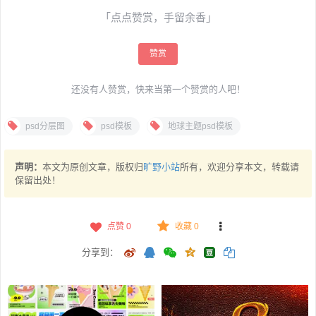
「点点赞赏，手留余香」
赞赏
还没有人赞赏，快来当第一个赞赏的人吧！
psd分层图
psd模板
地球主题psd模板
声明：
本文为原创文章，版权归
旷野小站
所有，欢迎分享本文，转载请
保留出处！
点赞
0
收藏 0
分享到：