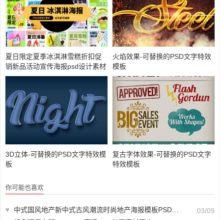
夏日限定夏季冰淇淋雪糕折扣促
火焰效果-可替换的PSD文字特效
销新品活动宣传海报psd设计素材
模板
【A01679】
3D立体-可替换的PSD文字特效模
复古字体效果-可替换的PSD文字
板
特效模板
你可能也喜欢
♥
中式国风地产新中式古风潮流时尚地产海报模板PSD设计素材28套【A04078】
03/09