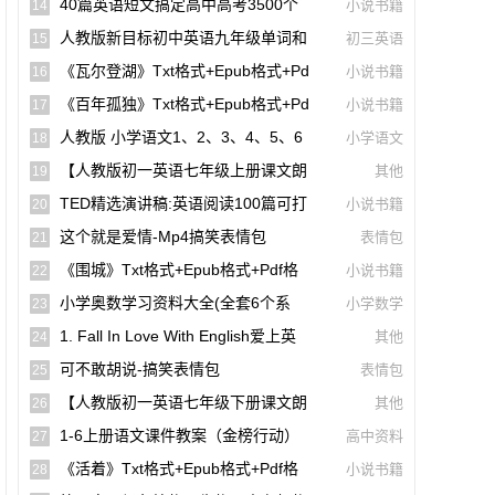
Pub格式+pdf格式)
40篇英语短文搞定高中高考3500个
小说书籍
14
单词(mp3音频+文本+翻译)【A01806】
人教版新目标初中英语九年级单词和
初三英语
15
课文朗读录音听力mp3
《瓦尔登湖》txt格式+epub格式+pd
小说书籍
16
F格式下载（一生必读的60部名著）【A0
《百年孤独》txt格式+epub格式+pd
小说书籍
17
0614】
F格式下载（一生必读的60部名著）【A0
人教版 小学语文1、2、3、4、5、6
小学语文
18
0561】
年级课本(电子版pdf)
【人教版初一英语七年级上册课文朗
其他
19
读听力mp3】Starter Unit 1 Good Morni
TED精选演讲稿:英语阅读100篇可打
小说书籍
20
Ng!
印高清PDF电子版配套双语视频【A0049
这个就是爱情-Mp4搞笑表情包
表情包
21
4】
《围城》txt格式+epub格式+pdf格
小说书籍
22
式下载【A00615】
小学奥数学习资料大全(全套6个系
小学数学
23
列)【A00231】
1. Fall In Love With English爱上英
其他
24
语(40篇英语短文搞定高中高考3500个单
可不敢胡说-搞笑表情包
表情包
25
词)
【人教版初一英语七年级下册课文朗
其他
26
读听力mp3】Unit 2
1-6上册语文课件教案（金榜行动）
高中资料
27
(docx,pdf,电子版)【A02960-005】
《活着》txt格式+epub格式+pdf格
小说书籍
28