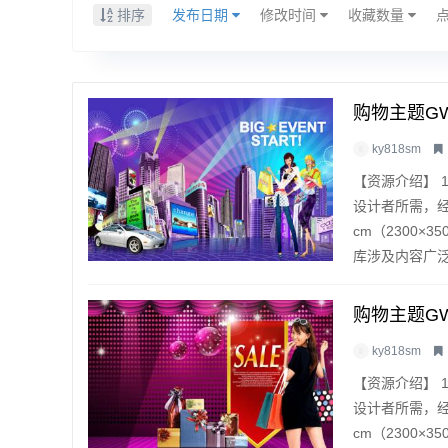
排序
发布日期
修改时间
收藏数量
购物主题GW
ky818sm
【资源介绍】 
设计者所需，经
cm（2300×
库涉及内容广泛，
购物主题GW
ky818sm
【资源介绍】 
设计者所需，经
cm（2300×