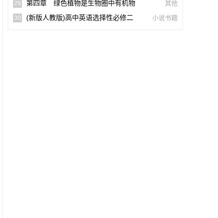
式下载（一生必读的60部名著）【A0055
第四章 绿色植物是生物圈中有机物
其他
29
9】
的制造者(思维导图|教材知识全解|经典例
(新版人教版)高中英语选择性必修二
小说书籍
30
题全解|易错易混全解)
【课文音频录音课本单词朗读听力MP3】