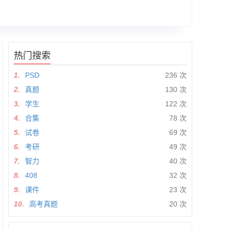
热门搜索
1.
PSD
236 次
2.
真题
130 次
3.
学生
122 次
4.
合集
78 次
5.
试卷
69 次
6.
考研
49 次
7.
智力
40 次
8.
408
32 次
9.
课件
23 次
10.
高考真题
20 次