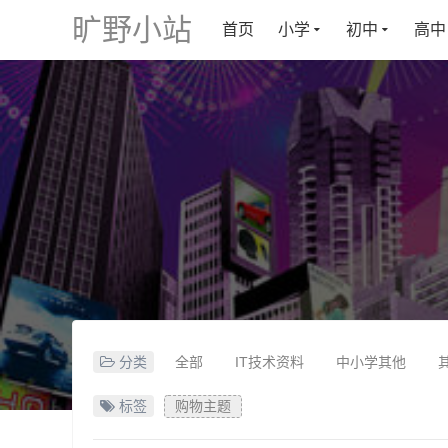
旷野小站
首页
小学
初中
高中
分类
全部
IT技术资料
中小学其他
标签
购物主题