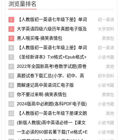
浏览量排名
【人教版初一英语七年级下册】单词
初一英语
1
和课文朗读录音听力mp3音频【A0027
大学英语四级六级历年真题电子版及
大学资料
2
5】
模拟试卷下载(含听力和答案解析 CET
黑人哦买嘎-搞笑表情包
表情包
3
4、CET6试卷可打印)[s1697]
【人教版初一英语七年级上册】单词
初一英语
4
和课文朗读录音听力mp3音频
《圣经新译本》txt格式+epub格式+
小说书籍
5
Pdf格式下载【A00605】
2022年全国新高考I卷数学试题(原卷
其他
6
版+解析版)(doc格式下载)【A02285】
真题试卷下载汇总(小学、初中、高
初中资料
7
中、大学、考研、考公考编)(持续更新)
图解速记高中英语词汇电子版
小说书籍
8
你不要过来啊-搞笑表情包
表情包
9
2024版高中必刷题(各科PDF电子版)
小说书籍
10
【A00141】
【人教版初一英语七年级下册课文朗
其他
11
读听力mp3】Unit 1
(新版人教版)高中英语必修一【课文
小说书籍
12
音频录音课本单词朗读听力MP3】
一生必读的60部名著下载(txt格式+e
小说书籍
13