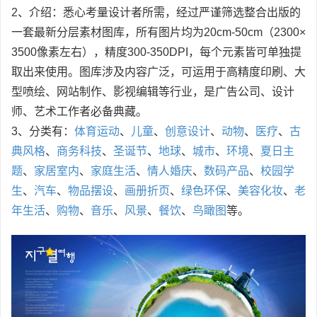
2、介绍：悉心考量设计者所需，经过严谨筛选整合出版的
一套最新分层素材图库，所有图片均为20cm-50cm（2300×
3500像素左右），精度300-350DPI，每个元素皆可单独提
取出来使用。图库涉及内容广泛，可运用于高精度印刷、大
型喷绘、网站制作、影视编辑等行业，是广告公司、设计
师、艺术工作者必备典藏。
3、分类有：
体育运动
、
儿童
、
创意设计
、
动物
、
医疗
、
古
典风格
、
商务科技
、
圣诞节
、
地球
、
城市
、
环境
、
夏日主
题
、
家居室内
、
家庭生活
、
情人婚庆
、
数码产品
、
校园学
生
、
汽车
、
物品摆设
、
画册折页
、
绿色环保
、
美容化妆
、
老
年生活
、
购物
、
音乐
、
风景
、
餐饮
、
鸟瞰图
等。