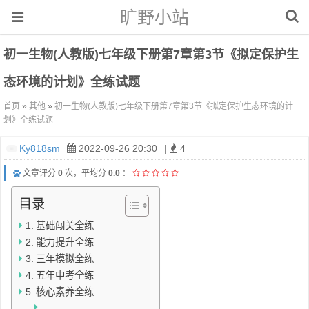
旷野小站
初一生物(人教版)七年级下册第7章第3节《拟定保护生
态环境的计划》全练试题
首页
»
其他
»
初一生物(人教版)七年级下册第7章第3节《拟定保护生态环境的计
划》全练试题
Ky818sm
2022-09-26 20:30
|
4
文章评分
0
次，平均分
0.0
：
目录
基础闯关全练
能力提升全练
三年模拟全练
五年中考全练
核心素养全练