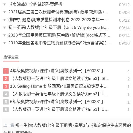
♥
《卖油翁》全练试题答案解析
09/12
♥
2021届高三第三次模拟考试卷(新高考) 数学(教师版+学生版 共4套)(doc格式下载)【A01794】
05/06
♥
(期末押题卷)期末质量检测冲刺卷-2022-2023学年一年级下册数学期末高频易错题(人教版 含答案共3套)【A01670】
05/22
♥
初一英语(人教版)七年级下册【Unit 5 Why do you like pandas?】思维导图及教材练习答案解析
09/14
♥
2023年全国甲卷英语真题(原卷版+解析版)(doc格式下载)【A01508】
06/14
♥
2019年全国各地中考生物真题试卷合集92份(含答案)(doc格式下载)【A00933】
09/10
热评文章
4年级奥数视频+课件+讲义(奥数系列一)【A00231】
1
4
【人教版初一英语七年级上册课文朗读听力mp3】Starter unit 1 Good morning!
2
2
13. Sailing Home 划船回家(40篇英语短文搞定高中高考3500个单词)
3
1
【人教版初一英语七年级下册课文朗读听力mp3】Unit 4
4
1
6年级奥数视频+课件+讲义(奥数系列一)【A00231】
5
1
【人教版初一英语七年级下册课文朗读听力mp3】Unit 6
6
1
初一生物(人教版)七年级下册第7章第3节《拟定保护生态环境的
上一篇
计划》教材全解