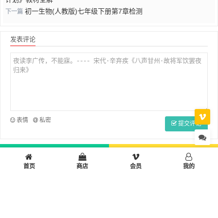
初一生物(人教版)七年级下册第7章检测
下一篇
发表评论
表情
私密
提交评论
首页
小学
初中
高中
设计制作
多彩生活
工作学习
首页
商店
会员
我的
小站工具箱
© 2026 旷野小站 All Rights Reserved. Theme By
Dragon
湘ICP备110023
50号-2
湘公网安备43090302000226号