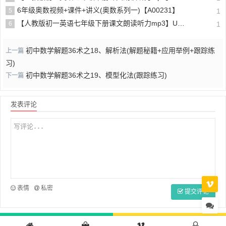
6年级奥数视频+课件+讲义(奥数系列一)【A00231】
5
1
【人教版初一英语七年级下册课文朗读听力mp3】Unit 6
6
1
初中数学解题36术之18、解析法(解题秘籍+应用举例+跟踪练
上一篇
习)
初中数学解题36术之19、模型化法(跟踪练习)
下一篇
发表评论
表情
私密
提交评论