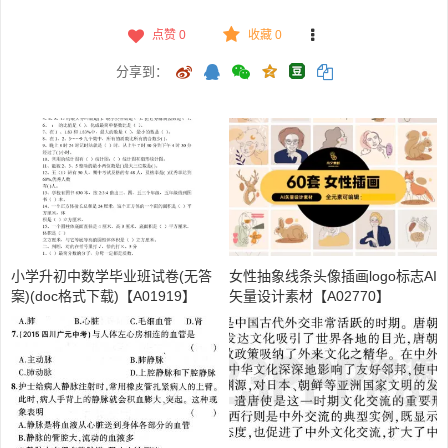
点赞
0
收藏 0
分享到：
小学升初中数学毕业班试卷(无答
女性抽象线条头像插画logo标志AI
案)(doc格式下载)【A01919】
矢量设计素材【A02770】