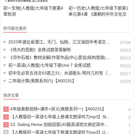
初一生物(人教版)七年级下册第4
初一历史(人教版)七年级下册第1
章检测
单元第4课 《唐朝的中外文化交
流》教材全解
你可能也喜欢
♥
2023年湖北省潜江、天门、仙桃、江汉油田中考语文真题(含答案)(doc格式下载)【A01321】
07/08
♥
《伟大的悲剧》全练试题答案解析
09/13
♥
《河中石兽》教材全解(作家作品|中心意旨|结构思路|表达技巧|重点难点|古今对译)
09/13
♥
初一英语(人教版)七年级下册Unit 7 全练试题
09/16
♥
初中生必背古诗文63首之31：水调歌头·明月几时有（北宋：苏轼）
09/17
♥
二年级计算(奥数系列六)【A00231】
02/28
热评文章
4年级奥数视频+课件+讲义(奥数系列一)【A00231】
1
4
【人教版初一英语七年级上册课文朗读听力mp3】Starter unit 1 Good morning!
2
2
13. Sailing Home 划船回家(40篇英语短文搞定高中高考3500个单词)
3
1
【人教版初一英语七年级下册课文朗读听力mp3】Unit 4
4
1