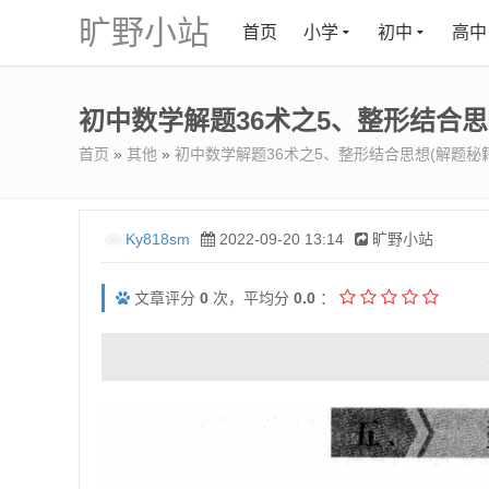
旷野小站
首页
小学
初中
高中
初中数学解题36术之5、整形结合思
首页
»
其他
»
初中数学解题36术之5、整形结合思想(解题秘
Ky818sm
2022-09-20 13:14
旷野小站
文章评分
0
次，平均分
0.0
：