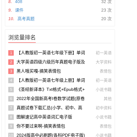
8.
408
32 次
9.
课件
23 次
10.
高考真题
20 次
浏览量排名
【人教版初一英语七年级下册】单词
初一英语
1
和课文朗读录音听力mp3音频【A0027
大学英语四级六级历年真题电子版及
大学资料
2
5】
模拟试卷下载(含听力和答案解析 CET
黑人哦买嘎-搞笑表情包
表情包
3
4、CET6试卷可打印)[s1697]
【人教版初一英语七年级上册】单词
初一英语
4
和课文朗读录音听力mp3音频
《圣经新译本》txt格式+epub格式+
小说书籍
5
Pdf格式下载【A00605】
2022年全国新高考I卷数学试题(原卷
其他
6
版+解析版)(doc格式下载)【A02285】
真题试卷下载汇总(小学、初中、高
初中资料
7
中、大学、考研、考公考编)(持续更新)
图解速记高中英语词汇电子版
小说书籍
8
你不要过来啊-搞笑表情包
表情包
9
2024版高中必刷题(各科PDF电子版)
小说书籍
10