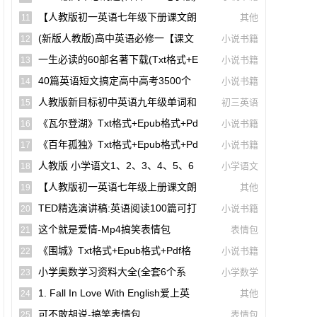
【A00141】
【人教版初一英语七年级下册课文朗
其他
11
读听力mp3】Unit 1
(新版人教版)高中英语必修一【课文
小说书籍
12
音频录音课本单词朗读听力MP3】
一生必读的60部名著下载(txt格式+e
小说书籍
13
Pub格式+pdf格式)
40篇英语短文搞定高中高考3500个
小说书籍
14
单词(mp3音频+文本+翻译)【A01806】
人教版新目标初中英语九年级单词和
初三英语
15
课文朗读录音听力mp3
《瓦尔登湖》txt格式+epub格式+pd
小说书籍
16
F格式下载（一生必读的60部名著）【A0
《百年孤独》txt格式+epub格式+pd
小说书籍
17
0614】
F格式下载（一生必读的60部名著）【A0
人教版 小学语文1、2、3、4、5、6
小学语文
18
0561】
年级课本(电子版pdf)
【人教版初一英语七年级上册课文朗
其他
19
读听力mp3】Starter Unit 1 Good Morni
TED精选演讲稿:英语阅读100篇可打
小说书籍
20
Ng!
印高清PDF电子版配套双语视频【A0049
这个就是爱情-Mp4搞笑表情包
表情包
21
4】
《围城》txt格式+epub格式+pdf格
小说书籍
22
式下载【A00615】
小学奥数学习资料大全(全套6个系
小学数学
23
列)【A00231】
1. Fall In Love With English爱上英
其他
24
语(40篇英语短文搞定高中高考3500个单
可不敢胡说-搞笑表情包
表情包
25