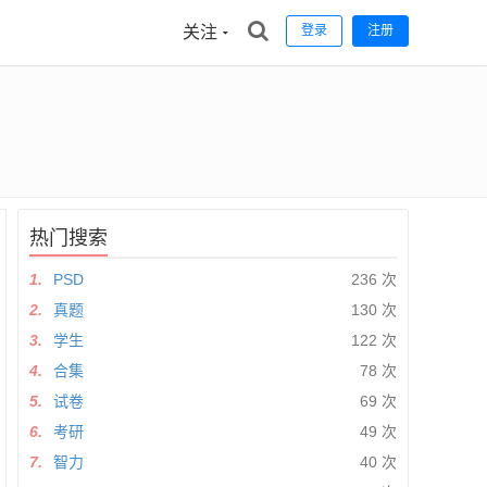
关注
登录
注册
热门搜索
1.
PSD
236 次
2.
真题
130 次
3.
学生
122 次
4.
合集
78 次
5.
试卷
69 次
6.
考研
49 次
7.
智力
40 次