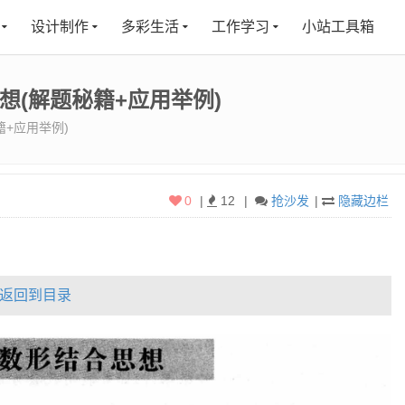
设计制作
多彩生活
工作学习
小站工具箱
想(解题秘籍+应用举例)
籍+应用举例)
0
|
12
|
抢沙发
|
隐藏边栏
返回到目录