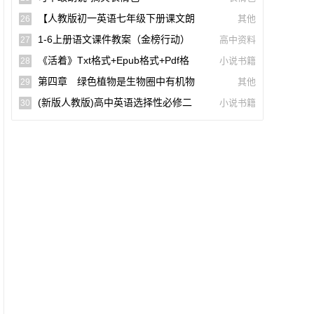
词)
【人教版初一英语七年级下册课文朗
其他
26
读听力mp3】Unit 2
1-6上册语文课件教案（金榜行动）
高中资料
27
(docx,pdf,电子版)【A02960-005】
《活着》txt格式+epub格式+pdf格
小说书籍
28
式下载（一生必读的60部名著）【A0055
第四章 绿色植物是生物圈中有机物
其他
29
9】
的制造者(思维导图|教材知识全解|经典例
(新版人教版)高中英语选择性必修二
小说书籍
30
题全解|易错易混全解)
【课文音频录音课本单词朗读听力MP3】