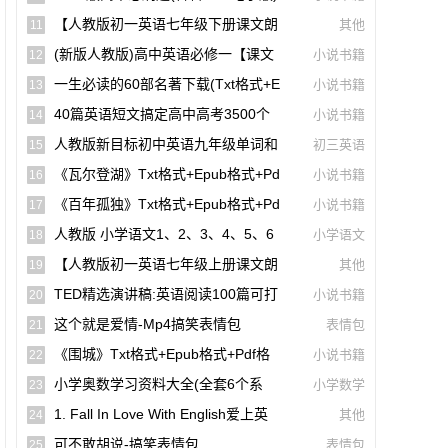
【A00141】
【人教版初一英语七年级下册课文朗
其他
11
读听力mp3】Unit 1
(新版人教版)高中英语必修一【课文
小说书籍
12
音频录音课本单词朗读听力MP3】
一生必读的60部名著下载(txt格式+e
小说书籍
13
Pub格式+pdf格式)
40篇英语短文搞定高中高考3500个
小说书籍
14
单词(mp3音频+文本+翻译)【A01806】
人教版新目标初中英语九年级单词和
初三英语
15
课文朗读录音听力mp3
《瓦尔登湖》txt格式+epub格式+pd
小说书籍
16
F格式下载（一生必读的60部名著）【A0
《百年孤独》txt格式+epub格式+pd
小说书籍
17
0614】
F格式下载（一生必读的60部名著）【A0
人教版 小学语文1、2、3、4、5、6
小学语文
18
0561】
年级课本(电子版pdf)
【人教版初一英语七年级上册课文朗
其他
19
读听力mp3】Starter Unit 1 Good Morni
TED精选演讲稿:英语阅读100篇可打
小说书籍
20
Ng!
印高清PDF电子版配套双语视频【A0049
这个就是爱情-Mp4搞笑表情包
表情包
21
4】
《围城》txt格式+epub格式+pdf格
小说书籍
22
式下载【A00615】
小学奥数学习资料大全(全套6个系
小学数学
23
列)【A00231】
1. Fall In Love With English爱上英
其他
24
语(40篇英语短文搞定高中高考3500个单
可不敢胡说-搞笑表情包
表情包
25