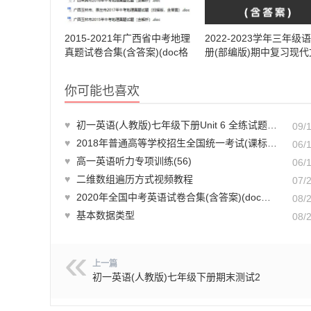
2015-2021年广西省中考地理
2022-2023学年三年级
真题试卷合集(含答案)(doc格
册(部编版)期中复习现代
式下载)【A00833】
读卷(三)(含答案)(doc
载)【A02065】
你可能也喜欢
♥
初一英语(人教版)七年级下册Unit 6 全练试题答案解析
09/
♥
2018年普通高等学校招生全国统一考试(课标全国卷Ⅱ)英语听力试题及全解全析
06/
♥
高一英语听力专项训练(56)
06/
♥
二维数组遍历方式视频教程
07/
♥
2020年全国中考英语试卷合集(含答案)(doc格式下载)【A01088】
08/
♥
基本数据类型
08/
上一篇
初一英语(人教版)七年级下册期末测试2