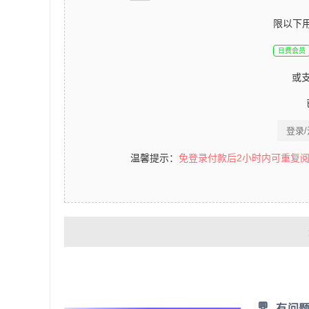
限以下
日费会员
或
登录
温馨提示：
免登录付款后2小时内可重复
💬
有问