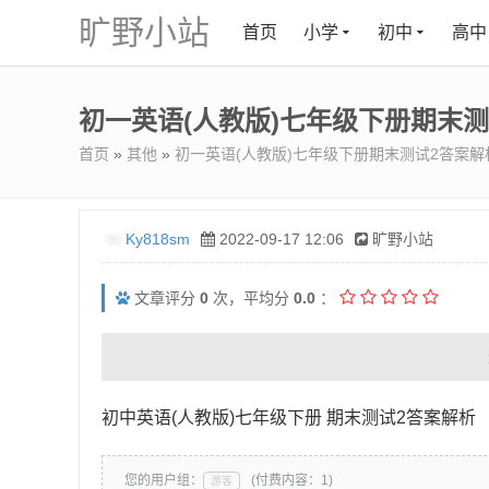
旷野小站
首页
小学
初中
高中
初一英语(人教版)七年级下册期末
首页
»
其他
»
初一英语(人教版)七年级下册期末测试2答案解
Ky818sm
2022-09-17 12:06
旷野小站
文章评分
0
次，平均分
0.0
：
初中英语(人教版)七年级下册 期末测试2答案解析
您的用户组：
(付费内容：1)
游客