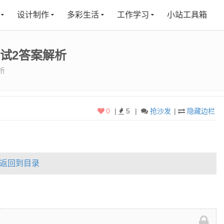
设计制作
多彩生活
工作学习
小站工具箱
测试2答案解析
析
0
|
5
|
抢沙发
|
隐藏边栏
返回到目录