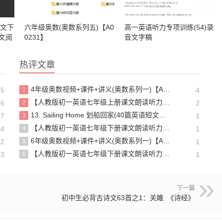
语文下
六年级奥数(奥数系列五)【A0
高一英语听力专项训练(54)录
文阅
0231】
音文字稿
格式下
热评文章
4年级奥数视频+课件+讲义(奥数系列一)【A00231】
15
1
4
【人教版初一英语七年级上册课文朗读听力mp3】Starter unit 1 Good morning!
16
2
2
13. Sailing Home 划船回家(40篇英语短文搞定高中高考3500个单词)
17
3
1
【人教版初一英语七年级下册课文朗读听力mp3】Unit 4
24
4
1
6年级奥数视频+课件+讲义(奥数系列一)【A00231】
22
5
1
【人教版初一英语七年级下册课文朗读听力mp3】Unit 6
23
6
1
下一篇
初中生必背古诗文63首之1：关雎 《诗经》