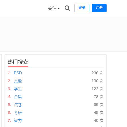
关注
登录
注册
热门搜索
1.
PSD
236 次
2.
真题
130 次
3.
学生
122 次
4.
合集
78 次
5.
试卷
69 次
6.
考研
49 次
7.
智力
40 次