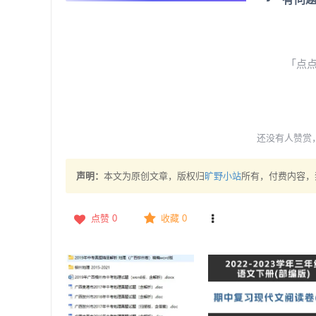
「点
还没有人赞赏
声明：
本文为原创文章，版权归
旷野小站
所有，付费内容，
点赞
0
收藏 0