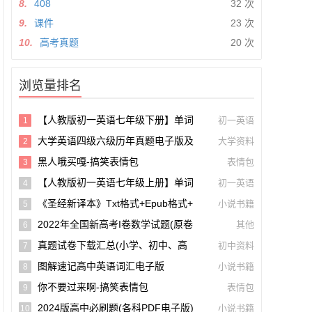
8.
408
32 次
9.
课件
23 次
10.
高考真题
20 次
浏览量排名
【人教版初一英语七年级下册】单词
初一英语
1
和课文朗读录音听力mp3音频【A0027
大学英语四级六级历年真题电子版及
大学资料
2
5】
模拟试卷下载(含听力和答案解析 CET
黑人哦买嘎-搞笑表情包
表情包
3
4、CET6试卷可打印)[s1697]
【人教版初一英语七年级上册】单词
初一英语
4
和课文朗读录音听力mp3音频
《圣经新译本》txt格式+epub格式+
小说书籍
5
Pdf格式下载【A00605】
2022年全国新高考I卷数学试题(原卷
其他
6
版+解析版)(doc格式下载)【A02285】
真题试卷下载汇总(小学、初中、高
初中资料
7
中、大学、考研、考公考编)(持续更新)
图解速记高中英语词汇电子版
小说书籍
8
你不要过来啊-搞笑表情包
表情包
9
2024版高中必刷题(各科PDF电子版)
小说书籍
10