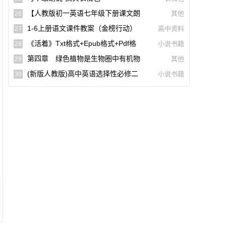
词)
【人教版初一英语七年级下册课文朗
其他
26
读听力mp3】Unit 2
1-6上册语文课件教案（金榜行动）
高中资料
27
(docx,pdf,电子版)【A02960-005】
《活着》txt格式+epub格式+pdf格
小说书籍
28
式下载（一生必读的60部名著）【A0055
第四章 绿色植物是生物圈中有机物
其他
29
9】
的制造者(思维导图|教材知识全解|经典例
(新版人教版)高中英语选择性必修二
小说书籍
30
题全解|易错易混全解)
【课文音频录音课本单词朗读听力MP3】