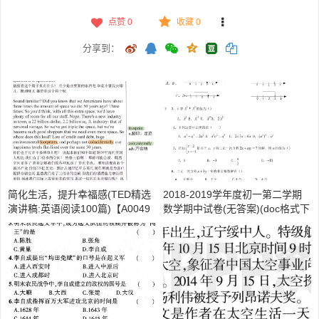
点赞
0
收藏 0
分享到：
简化生活，提升幸福感(TED精选
2018-2019学年度初一第二学期
演讲稿:英语阅读100篇)【A0049
数学期中试卷(无答案)(doc格式下
4】
载)【A01916】