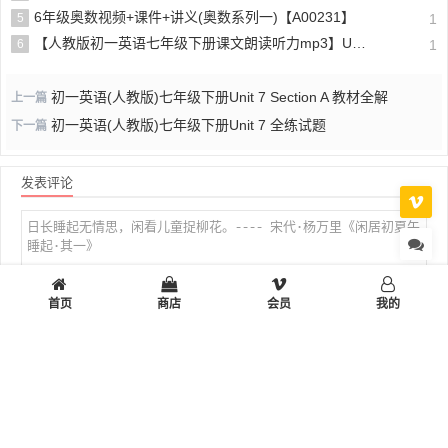
6年级奥数视频+课件+讲义(奥数系列一)【A00231】
5
1
【人教版初一英语七年级下册课文朗读听力mp3】Unit 6
6
1
初一英语(人教版)七年级下册Unit 7 Section A 教材全解
上一篇
初一英语(人教版)七年级下册Unit 7 全练试题
下一篇
发表评论
首页
商店
会员
我的
表情
私密
提交评论
首页
小学
初中
高中
设计制作
多彩生活
工作学习