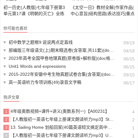
初一历史(人教版)七年级下册第3
《太空一日》教材全解(作家作品|
单元第17课《明朝的灭亡》全练
中心意旨|结构思路|表达技巧|重点
试题
难点|易错易混全解)
你可能也喜欢
♥
初中数学之题根9:说说两点定直线
09/19
♥
部编版三年级语文(上)期末精选卷(含答案,共11套)(doc格式下载)【A02038】
04/18
♥
2023年高考全国甲卷地理真题(原卷版+解析版)(doc格式下载)【A01494】
06/15
♥
Unit1 Words and expressions
06/15
♥
2015-2022年安徽中考生物真题试卷合集(含答案)(doc格式下载)【A00928】
09/10
♥
高一英语听力专项训练(49)录音文字稿
06/17
热评文章
4年级奥数视频+课件+讲义(奥数系列一)【A00231】
1
4
【人教版初一英语七年级上册课文朗读听力mp3】Starter unit 1 Good morning!
2
2
13. Sailing Home 划船回家(40篇英语短文搞定高中高考3500个单词)
3
1
【人教版初一英语七年级下册课文朗读听力mp3】Unit 4
4
1