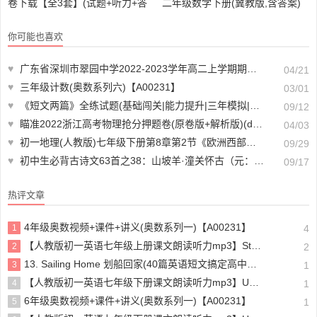
卷下载【全3套】(试题+听力+答
二年级数学下册(冀教版,含答案)
案解析)【A01168】
【A01558】
你可能也喜欢
♥
广东省深圳市翠园中学2022-2023学年高二上学期期中语文试题(含答案)(doc格式下载)【A01975】
04/21
♥
三年级计数(奥数系列六)【A00231】
03/01
♥
《短文两篇》全练试题(基础闯关|能力提升|三年模拟|五年中考|核心素养)
09/12
♥
瞄准2022浙江高考物理抢分押题卷(原卷版+解析版)(doc格式下载)【A02156】
04/03
♥
初一地理(人教版)七年级下册第8章第2节《欧洲西部》教材全解
09/29
♥
初中生必背古诗文63首之38：山坡羊·潼关怀古（元：张养浩）
09/17
热评文章
4年级奥数视频+课件+讲义(奥数系列一)【A00231】
1
4
【人教版初一英语七年级上册课文朗读听力mp3】Starter unit 1 Good morning!
2
2
13. Sailing Home 划船回家(40篇英语短文搞定高中高考3500个单词)
3
1
【人教版初一英语七年级下册课文朗读听力mp3】Unit 4
4
1
6年级奥数视频+课件+讲义(奥数系列一)【A00231】
5
1