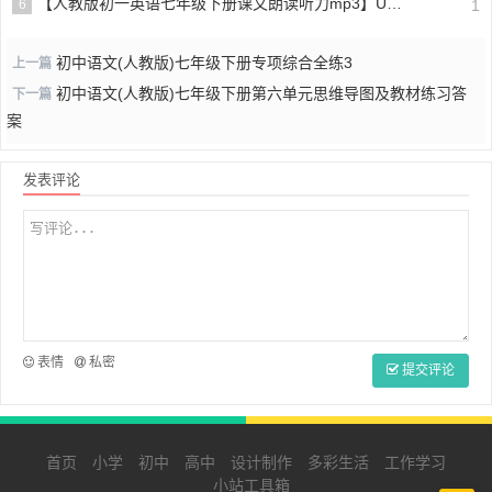
【人教版初一英语七年级下册课文朗读听力mp3】Unit 6
6
1
初中语文(人教版)七年级下册专项综合全练3
上一篇
初中语文(人教版)七年级下册第六单元思维导图及教材练习答
下一篇
案
发表评论
表情
私密
提交评论
首页
小学
初中
高中
设计制作
多彩生活
工作学习
小站工具箱