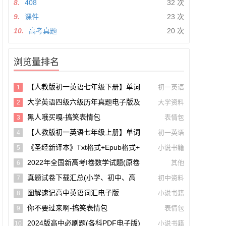
8.
408
32 次
9.
课件
23 次
10.
高考真题
20 次
浏览量排名
【人教版初一英语七年级下册】单词
初一英语
1
和课文朗读录音听力mp3音频【A0027
大学英语四级六级历年真题电子版及
大学资料
2
5】
模拟试卷下载(含听力和答案解析 CET
黑人哦买嘎-搞笑表情包
表情包
3
4、CET6试卷可打印)[s1697]
【人教版初一英语七年级上册】单词
初一英语
4
和课文朗读录音听力mp3音频
《圣经新译本》txt格式+epub格式+
小说书籍
5
Pdf格式下载【A00605】
2022年全国新高考I卷数学试题(原卷
其他
6
版+解析版)(doc格式下载)【A02285】
真题试卷下载汇总(小学、初中、高
初中资料
7
中、大学、考研、考公考编)(持续更新)
图解速记高中英语词汇电子版
小说书籍
8
你不要过来啊-搞笑表情包
表情包
9
2024版高中必刷题(各科PDF电子版)
小说书籍
10