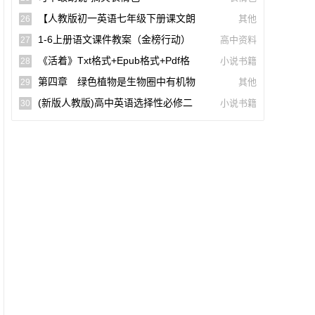
词)
【人教版初一英语七年级下册课文朗
其他
26
读听力mp3】Unit 2
1-6上册语文课件教案（金榜行动）
高中资料
27
(docx,pdf,电子版)【A02960-005】
《活着》txt格式+epub格式+pdf格
小说书籍
28
式下载（一生必读的60部名著）【A0055
第四章 绿色植物是生物圈中有机物
其他
29
9】
的制造者(思维导图|教材知识全解|经典例
(新版人教版)高中英语选择性必修二
小说书籍
30
题全解|易错易混全解)
【课文音频录音课本单词朗读听力MP3】