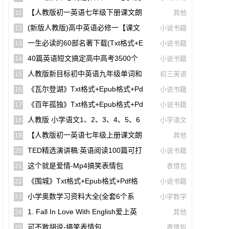
【A00141】
【人教版初一英语七年级下册课文朗
其他
11
读听力mp3】Unit 1
(新版人教版)高中英语必修一【课文
小说书籍
12
音频录音课本单词朗读听力MP3】
一生必读的60部名著下载(txt格式+e
小说书籍
13
Pub格式+pdf格式)
40篇英语短文搞定高中高考3500个
小说书籍
14
单词(mp3音频+文本+翻译)【A01806】
人教版新目标初中英语九年级单词和
初三英语
15
课文朗读录音听力mp3
《瓦尔登湖》txt格式+epub格式+pd
小说书籍
16
F格式下载（一生必读的60部名著）【A0
《百年孤独》txt格式+epub格式+pd
小说书籍
17
0614】
F格式下载（一生必读的60部名著）【A0
人教版 小学语文1、2、3、4、5、6
小学语文
18
0561】
年级课本(电子版pdf)
【人教版初一英语七年级上册课文朗
其他
19
读听力mp3】Starter Unit 1 Good Morni
TED精选演讲稿:英语阅读100篇可打
小说书籍
20
Ng!
印高清PDF电子版配套双语视频【A0049
这个就是爱情-Mp4搞笑表情包
表情包
21
4】
《围城》txt格式+epub格式+pdf格
小说书籍
22
式下载【A00615】
小学奥数学习资料大全(全套6个系
小学数学
23
列)【A00231】
1. Fall In Love With English爱上英
其他
24
语(40篇英语短文搞定高中高考3500个单
可不敢胡说-搞笑表情包
表情包
25