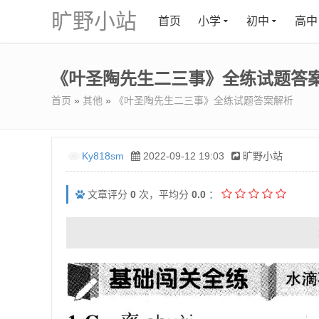
旷野小站
首页
小学
初中
高中
《叶圣陶先生二三事》全练试题答
首页
»
其他
»
《叶圣陶先生二三事》全练试题答案解析
Ky818sm
2022-09-12 19:03
旷野小站
文章评分
0
次，平均分
0.0
：