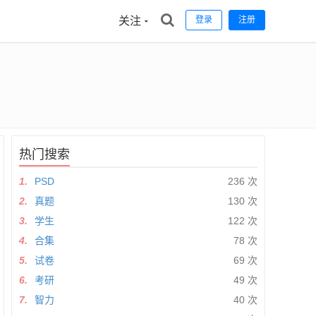
关注
登录
注册
热门搜索
1.
PSD
236 次
2.
真题
130 次
3.
学生
122 次
4.
合集
78 次
5.
试卷
69 次
6.
考研
49 次
7.
智力
40 次