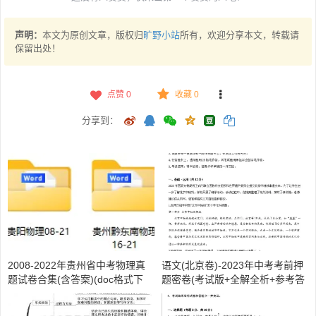
声明：
本文为原创文章，版权归
旷野小站
所有，欢迎分享本文，转载请
保留出处！
点赞
0
收藏 0
分享到：
2008-2022年贵州省中考物理真
语文(北京卷)-2023年中考考前押
题试卷合集(含答案)(doc格式下
题密卷(考试版+全解全析+参考答
载)【A01027】
案+答题卡)(doc格式下载)【A016
13】