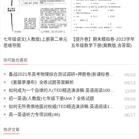
七年级语文(人教版)上册第二单元
【提升卷】期末模拟卷-2023学年
思维导图
五年级数学下册(冀教版,含答案)
【A01473】
你可能也喜欢
♥
备战2021年高考物理综合测试调研+押题卷(新课标卷专用)(原卷版+解析版 共15套)(doc格式下载)【A01758】
05/10
♥
《紫藤萝瀑布》全练试题答案解析
09/13
♥
如何成为一个自律的人(TED精选演讲稿:英语阅读100篇)【A00494】
11/09
♥
初一英语(人教版)七年级下册Unit 7 全练试题
09/16
♥
如何无所畏惧地面对权威(TED精选演讲稿:英语阅读100篇)【A00494】
11/09
♥
高一英语听力专项训练(46)
06/17
热评文章