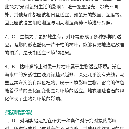
此探究“光对鼠妇生活的影响”，唯一变量是光，除光不同
外，其他条件都应该相同且适宜，如鼠妇的数量、湿度等。
因此应该设置阴暗潮湿与明亮潮湿两种环境进行对照。
7．C 生物为了更好地生存，对环境形成了多种多样的适
应。螳螂的形态酷似一片干枯的树叶，能够有效地逃避敌害
的捕杀，是长期适应环境的结果。
8．B 枯叶蝶静止时像一片枯叶属于生物适应环境。光在
海水中的穿透性由浅到深越来越弱，深处几乎没有光线，马
里亚纳海沟没有绿色植物，属于环境影响生物。雷鸟的体色
随着季节的变化而变化是对环境的适应。地衣加速岩石的风
化体现了生物对环境的影响。
能力提升全练
1．D 对照实验是指在研究一种条件对研究对象的影响
时，所进行的除了这种条件不同之外，其他条件都相同的实