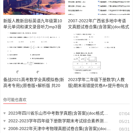
新版人教新目标英语九年级第10
2007-2022年广西省多地中考语
单元单词和课文录音听力mp3音
文真题试卷合集(含答案)(doc格式
频[X00029]
下载)【A01122】
备战2021高考数学全真模拟卷(新
2023学年二年级下册数学(人教
高考专用)(原卷版+解析版 共20
版)期末易错提优卷A+提升卷B(含
套)(doc格式下载)【A01805】
答案共2套)【A01564】
你可能也喜欢
♥
2023年四川省乐山市中考数学真题(含答案)(doc格式下载)【A01373】
07/04
♥
2022-2023学年四年级下册数学期末考试综合素养测评A卷+B卷(含答案)(A3版doc格式下载)【A01674】
05/21
♥
2008-2022年天津中考物理真题试卷合集(含答案)(doc格式下载)【A01006】
08/31