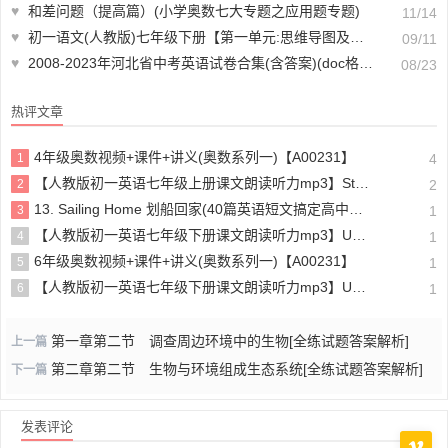
♥
和差问题（提高篇）(小学奥数七大专题之应用题专题)
11/14
♥
初一语文(人教版)七年级下册【第一单元:思维导图及教材练习答案】
09/11
♥
2008-2023年河北省中考英语试卷合集(含答案)(doc格式下载)【A01079】
08/23
热评文章
4年级奥数视频+课件+讲义(奥数系列一)【A00231】
1
4
【人教版初一英语七年级上册课文朗读听力mp3】Starter unit 1 Good morning!
2
2
13. Sailing Home 划船回家(40篇英语短文搞定高中高考3500个单词)
3
1
【人教版初一英语七年级下册课文朗读听力mp3】Unit 4
4
1
6年级奥数视频+课件+讲义(奥数系列一)【A00231】
5
1
【人教版初一英语七年级下册课文朗读听力mp3】Unit 6
6
1
第一章第二节 调查周边环境中的生物[全练试题答案解析]
上一篇
第二章第二节 生物与环境组成生态系统[全练试题答案解析]
下一篇
发表评论