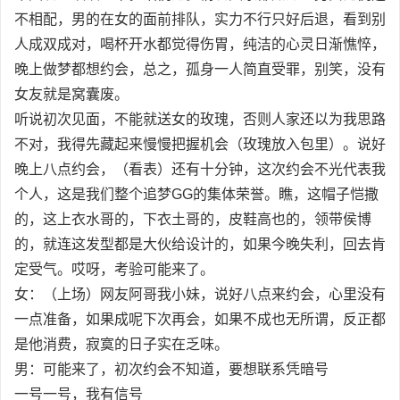
不相配，男的在女的面前排队，实力不行只好后退，看到别
人成双成对，喝杯开水都觉得伤胃，纯洁的心灵日渐憔悴，
晚上做梦都想约会，总之，孤身一人简直受罪，别笑，没有
女友就是窝囊废。
听说初次见面，不能就送女的玫瑰，否则人家还以为我思路
不对，我得先藏起来慢慢把握机会（玫瑰放入包里）。说好
晚上八点约会，（看表）还有十分钟，这次约会不光代表我
个人，这是我们整个追梦GG的集体荣誉。瞧，这帽子恺撒
的，这上衣水哥的，下衣土哥的，皮鞋高也的，领带侯博
的，就连这发型都是大伙给设计的，如果今晚失利，回去肯
定受气。哎呀，考验可能来了。
女：（上场）网友阿哥我小妹，说好八点来约会，心里没有
一点准备，如果成呢下次再会，如果不成也无所谓，反正都
是他消费，寂寞的日子实在乏味。
男：可能来了，初次约会不知道，要想联系凭暗号
一号一号，我有信号