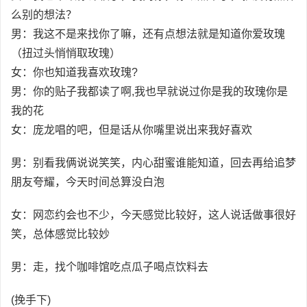
么别的想法？
男：我这不是来找你了嘛，还有点想法就是知道你爱玫瑰
（扭过头悄悄取玫瑰）
女：你也知道我喜欢玫瑰?
男：你的贴子我都读了啊,我也早就说过你是我的玫瑰你是
我的花
女：庞龙唱的吧，但是话从你嘴里说出来我好喜欢
男：别看我俩说说笑笑，内心甜蜜谁能知道，回去再给追梦
朋友夸耀，今天时间总算没白泡
女：网恋约会也不少，今天感觉比较好，这人说话做事很好
笑，总体感觉比较妙
男：走，找个咖啡馆吃点瓜子喝点饮料去
(挽手下)