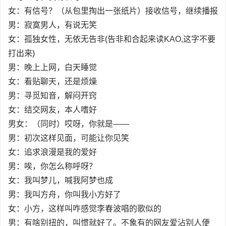
女：有信号？（从包里掏出一张纸片）接收信号，继续播报
男：寂寞男人，有说无笑
女：孤独女性，无依无告非(告非和合起来读KAO,这字不要
打出来)
男：晚上上网，白天睡觉
女：看贴聊天，还是烦燥
男：寻觅知音，解闷开窍
女：结交网友，本人嗜好
男女：（同时）哎呀，你就是——
男：初次这样见面，可能让你见笑
女：追求浪漫是我的爱好
男：唉，你怎么称呼呀？
女：我叫梦儿，喊我阿梦也成
男：我叫方舟，你叫我小方好了
女：小方，这样叫咋感觉李春波唱的歌似的
男：有啥别扭的，叫惯就好了。不象有的网友爱沾别人便