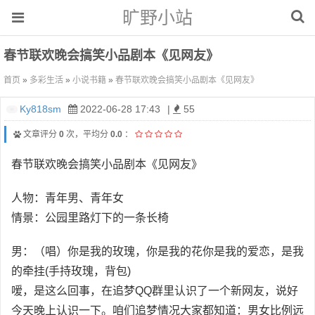
旷野小站
春节联欢晚会搞笑小品剧本《见网友》
首页
»
多彩生活
»
小说书籍
»
春节联欢晚会搞笑小品剧本《见网友》
Ky818sm
2022-06-28 17:43
|
55
文章评分
0
次，平均分
0.0
：
春节联欢晚会搞笑小品剧本《见网友》
人物：青年男、青年女
情景：公园里路灯下的一条长椅
男：（唱）你是我的玫瑰，你是我的花你是我的爱恋，是我
的牵挂(手持玫瑰，背包)
嗳，是这么回事，在追梦QQ群里认识了一个新网友，说好
今天晚上认识一下。咱们追梦情况大家都知道：男女比例远