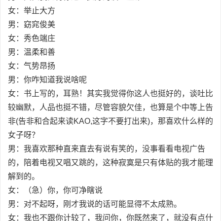
女：举止大方
男：窈窕俊美
女：秀色端庄
男：温柔和善
女：气势昂扬
男：你咋知道我说啥呢
女：书上写的，耳熟！其实我觉得你这人也挺好的，谈吐比
较幽默，人品也挺不错，尽管容貌欠佳，也算是个中等上告
非(告非和合起来读KAO,这字不要打出来)，那喜欢什么样的
女子呀？
男：我喜欢那种直来直去有说有笑的，没事看看电视广告
的，陪着电视又唱又跳的，这种寂寞是只有体贴的我才能理
解到的。
女：（急）你，你可净瞎说
男：对不起呀，刚才我说的话可能显得不太成熟。
女：我也不跟你计较了，我问你，你既然来了，就没有点什