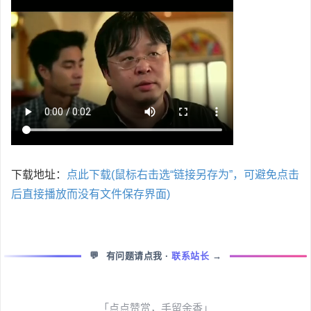
下载地址：
点此下载(鼠标右击选“链接另存为”，可避免点击
后直接播放而没有文件保存界面)
💬
有问题请点我
·
联系站长
→
「点点赞赏，手留余香」