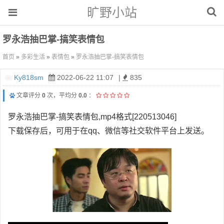
旷野小站
罗永浩抽巴掌-搞笑表情包
首页
»
多彩生活
»
表情包
»
罗永浩抽巴掌-搞笑表情包
Ky818sm
2022-06-22 11:07
|
835
文章评分
0
次，平均分
0.0
：
罗永浩抽巴掌-搞笑表情包,mp4格式[220513046]
下载保存后，可用于在qq、微信等社交软件平台上发送。