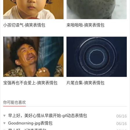
小孩切语气-搞笑表情包
来啪啪啪-搞笑表情包
宝强再也不会爱上-搞笑表情包
片尾合集-搞笑表情包
你可能也喜欢
♥
早上好，美好心情从早晨开始-gif动态表情包
06/16
♥
Goodmorning-jpg表情包
06/16