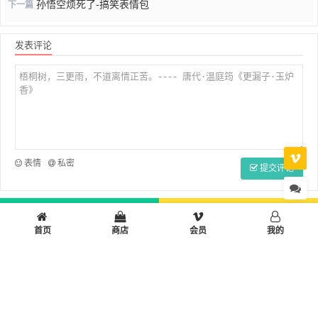
孙悟空烦死了-搞笑表情包
下一篇
发表评论
表情
私密
提交评论
首页
小学
初中
高中
设计制作
多彩生活
工作学习
首页
商店
会员
我的
小站工具箱
© 2026 旷野小站 All Rights Reserved. Theme By
Dragon
湘ICP备110023
50号-2
湘公网安备43090302000226号
RSS