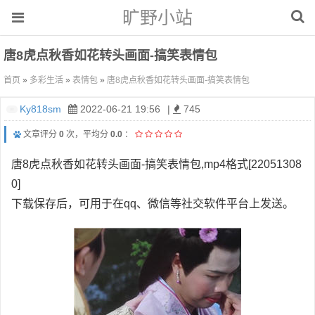
旷野小站
唐8虎点秋香如花转头画面-搞笑表情包
首页
»
多彩生活
»
表情包
»
唐8虎点秋香如花转头画面-搞笑表情包
Ky818sm
2022-06-21 19:56
|
745
文章评分
0
次，平均分
0.0
：
唐8虎点秋香如花转头画面-搞笑表情包,mp4格式[22051308
0]
下载保存后，可用于在qq、微信等社交软件平台上发送。