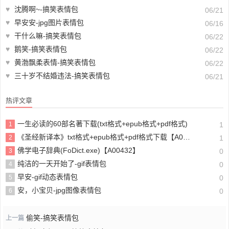
♥
沈腾啊~-搞笑表情包
06/21
♥
早安安-jpg图片表情包
06/16
♥
干什么嘛-搞笑表情包
06/22
♥
鹅笑-搞笑表情包
06/22
♥
黄渤飘柔表情-搞笑表情包
06/22
♥
三十岁不结婚违法-搞笑表情包
06/21
热评文章
一生必读的60部名著下载(txt格式+epub格式+pdf格式)
1
1
《圣经新译本》txt格式+epub格式+pdf格式下载【A00605】
2
1
佛学电子辞典(FoDict.exe)【A00432】
3
0
纯洁的一天开始了-gif表情包
4
0
早安-gif动态表情包
5
0
安，小宝贝-jpg图像表情包
6
0
偷笑-搞笑表情包
上一篇