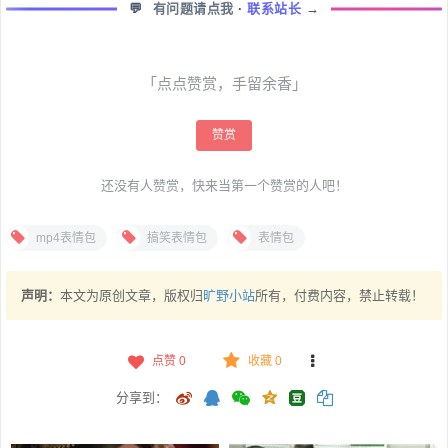
💬
有问题请点我
·
联系站长
→
「点点赞赏，手留余香」
赞赏
还没有人赞赏，快来当第一个赞赏的人吧！
mp4表情包
搞笑表情包
表情包
声明：
本文为原创文章，版权归
旷野小站
所有，付费内容，禁止转载！
点赞
0
收藏 0
分享到：