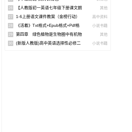
词)
【人教版初一英语七年级下册课文朗
其他
26
读听力mp3】Unit 2
1-6上册语文课件教案（金榜行动）
高中资料
27
(docx,pdf,电子版)【A02960-005】
《活着》txt格式+epub格式+pdf格
小说书籍
28
式下载（一生必读的60部名著）【A0055
第四章 绿色植物是生物圈中有机物
其他
29
9】
的制造者(思维导图|教材知识全解|经典例
(新版人教版)高中英语选择性必修二
小说书籍
30
题全解|易错易混全解)
【课文音频录音课本单词朗读听力MP3】