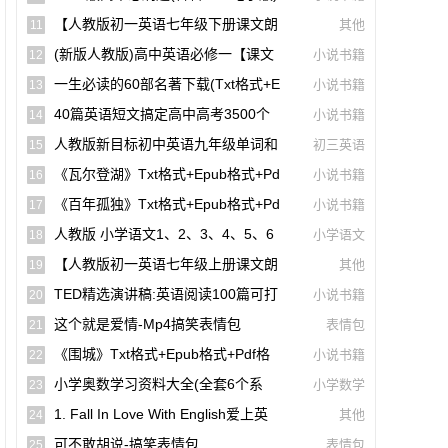
【A00141】
【人教版初一英语七年级下册课文朗
其他
11
读听力mp3】Unit 1
(新版人教版)高中英语必修一【课文
小说书籍
12
音频录音课本单词朗读听力MP3】
一生必读的60部名著下载(txt格式+e
小说书籍
13
Pub格式+pdf格式)
40篇英语短文搞定高中高考3500个
小说书籍
14
单词(mp3音频+文本+翻译)【A01806】
人教版新目标初中英语九年级单词和
初三英语
15
课文朗读录音听力mp3
《瓦尔登湖》txt格式+epub格式+pd
小说书籍
16
F格式下载（一生必读的60部名著）【A0
《百年孤独》txt格式+epub格式+pd
小说书籍
17
0614】
F格式下载（一生必读的60部名著）【A0
人教版 小学语文1、2、3、4、5、6
小学语文
18
0561】
年级课本(电子版pdf)
【人教版初一英语七年级上册课文朗
其他
19
读听力mp3】Starter Unit 1 Good Morni
TED精选演讲稿:英语阅读100篇可打
小说书籍
20
Ng!
印高清PDF电子版配套双语视频【A0049
这个就是爱情-Mp4搞笑表情包
表情包
21
4】
《围城》txt格式+epub格式+pdf格
小说书籍
22
式下载【A00615】
小学奥数学习资料大全(全套6个系
小学数学
23
列)【A00231】
1. Fall In Love With English爱上英
其他
24
语(40篇英语短文搞定高中高考3500个单
可不敢胡说-搞笑表情包
表情包
25