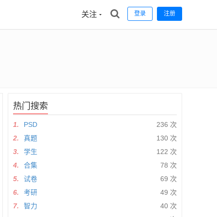
关注
登录
注册
热门搜索
1.
PSD
236 次
2.
真题
130 次
3.
学生
122 次
4.
合集
78 次
5.
试卷
69 次
6.
考研
49 次
7.
智力
40 次