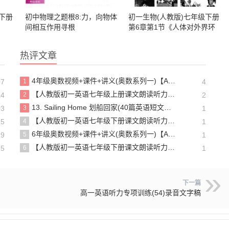
下册
初中物理之题根8:力，向物体
初一生物(人教版)七年级下册
间相互作用寻根
第6章第1节《人体对外界环
境的感知》全练试题
热评文章
4年级奥数视频+课件+讲义(奥数系列一)【A00231】
07
1
4
【人教版初一英语七年级上册课文朗读听力mp3】Starter unit 1 Good morning!
14
2
2
13. Sailing Home 划船回家(40篇英语短文搞定高中高考3500个单词)
03
3
1
【人教版初一英语七年级下册课文朗读听力mp3】Unit 4
25
4
1
6年级奥数视频+课件+讲义(奥数系列一)【A00231】
29
5
1
【人教版初一英语七年级下册课文朗读听力mp3】Unit 6
25
6
1
下一篇
高一英语听力专项训练(54)录音文字稿