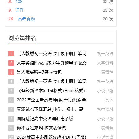
8.
408
32 次
9.
课件
23 次
10.
高考真题
20 次
浏览量排名
【人教版初一英语七年级下册】单词
初一英语
1
和课文朗读录音听力mp3音频【A0027
大学英语四级六级历年真题电子版及
大学资料
2
5】
模拟试卷下载(含听力和答案解析 CET
黑人哦买嘎-搞笑表情包
表情包
3
4、CET6试卷可打印)[s1697]
【人教版初一英语七年级上册】单词
初一英语
4
和课文朗读录音听力mp3音频
《圣经新译本》txt格式+epub格式+
小说书籍
5
Pdf格式下载【A00605】
2022年全国新高考I卷数学试题(原卷
其他
6
版+解析版)(doc格式下载)【A02285】
真题试卷下载汇总(小学、初中、高
初中资料
7
中、大学、考研、考公考编)(持续更新)
图解速记高中英语词汇电子版
小说书籍
8
你不要过来啊-搞笑表情包
表情包
9
2024版高中必刷题(各科PDF电子版)
小说书籍
10