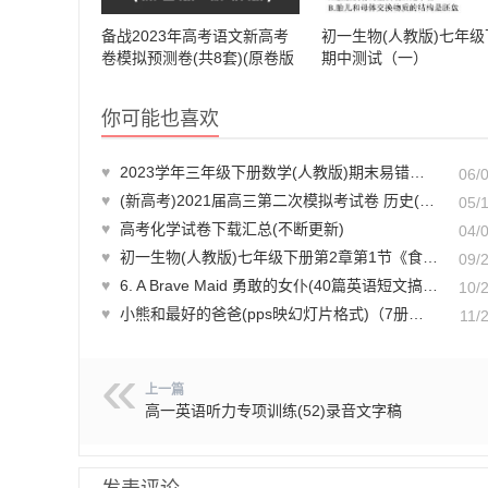
备战2023年高考语文新高考
初一生物(人教版)七年级
卷模拟预测卷(共8套)(原卷版
期中测试（一）
+解析版)(doc格式下载)【A0
2214】
你可能也喜欢
♥
2023学年三年级下册数学(人教版)期末易错提优卷A+提升卷B(含答案共2套)【A01557】
06/
♥
(新高考)2021届高三第二次模拟考试卷 历史(教师版+学生版 共4套)(doc格式下载)【A01724】
05/
♥
高考化学试卷下载汇总(不断更新)
04/
♥
初一生物(人教版)七年级下册第2章第1节《食物中的营养物质》全练试题
09/
♥
6. A Brave Maid 勇敢的女仆(40篇英语短文搞定高中高考3500个单词)
10/
♥
小熊和最好的爸爸(pps映幻灯片格式)（7册）【A00166】
11/
上一篇
高一英语听力专项训练(52)录音文字稿