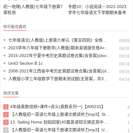
初一地理(人教版)七年级下册第7
专题10：小说阅读－2022-2023
章检测
学年七年级语文下学期期末备考
专题复习(浙江专用)(含答案)(doc
格式下载)【A01634】
你可能也喜欢
♥
七年级语文(人教版)上册第六单元《寓言四则》全练试题[附答案解析]
09/05
♥
2023学年六年级下册数学(人教版)期末易错提优卷A+提升卷B(含答案共2套)【A01468】
06/20
♥
2015-2022年宁夏中考历史真题试卷合集(含答案)(doc格式下载)【A00865】
09/16
♥
Unit3 Section B 1c
06/15
♥
2008-2021年江西省中考历史真题试卷合集(含答案)(doc格式下载)【A00871】
09/15
♥
人教版小学三年级数学下册期末测试题(无答案，共3份)(doc格式下载)【A01941】
04/24
热评文章
4年级奥数视频+课件+讲义(奥数系列一)【A00231】
1
4
【人教版初一英语七年级上册课文朗读听力mp3】Starter unit 1 Good morning!
2
2
13. Sailing Home 划船回家(40篇英语短文搞定高中高考3500个单词)
3
1
【人教版初一英语七年级下册课文朗读听力mp3】Unit 4
4
1