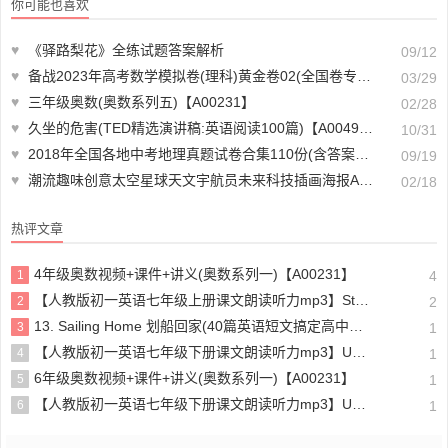
你可能也喜欢
♥
《驿路梨花》全练试题答案解析
09/12
♥
备战2023年高考数学模拟卷(理科)黄金卷02(全国卷专用)(原卷版+解析版)(doc格式下载)【A02273】
03/29
♥
三年级奥数(奥数系列五)【A00231】
02/28
♥
久坐的危害(TED精选演讲稿:英语阅读100篇)【A00494】
10/31
♥
2018年全国各地中考地理真题试卷合集110份(含答案)(doc格式下载)【A00842】
09/19
♥
潮流趣味创意太空星球天文宇航员未来科技插画海报AI矢量设计素材【A02744】
02/18
热评文章
4年级奥数视频+课件+讲义(奥数系列一)【A00231】
1
4
【人教版初一英语七年级上册课文朗读听力mp3】Starter unit 1 Good morning!
2
2
13. Sailing Home 划船回家(40篇英语短文搞定高中高考3500个单词)
3
1
【人教版初一英语七年级下册课文朗读听力mp3】Unit 4
4
1
6年级奥数视频+课件+讲义(奥数系列一)【A00231】
5
1
【人教版初一英语七年级下册课文朗读听力mp3】Unit 6
6
1