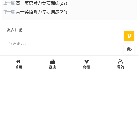
高一英语听力专项训练(27)
上一篇
高一英语听力专项训练(29)
下一篇
发表评论
首页
商店
会员
我的
表情
私密
提交评论
首页
小学
初中
高中
设计制作
多彩生活
工作学习
小站工具箱
© 2026 旷野小站 All Rights Reserved. Theme By
Dragon
湘ICP备110023
50号-2
湘公网安备43090302000226号