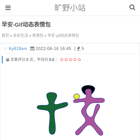
旷野小站
早安-Gif动态表情包
首页
»
多彩生活
»
表情包
»
早安-gif动态表情包
Ky818sm
2022-06-16 16:45
|
5
文章评分
0
次，平均分
0.0
：