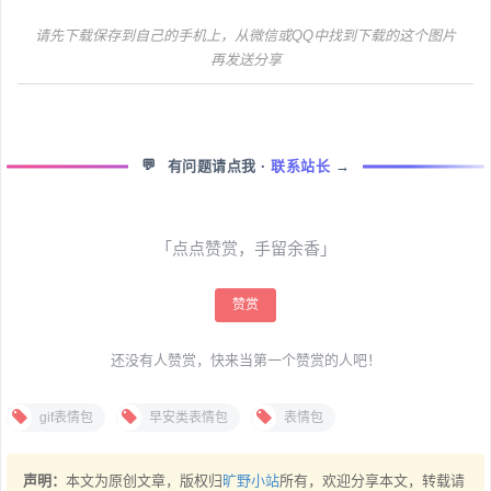
请先下载保存到自己的手机上，从微信或QQ中找到下载的这个图片
再发送分享
💬
有问题请点我
·
联系站长
→
「点点赞赏，手留余香」
赞赏
还没有人赞赏，快来当第一个赞赏的人吧！
gif表情包
早安类表情包
表情包
声明：
本文为原创文章，版权归
旷野小站
所有，欢迎分享本文，转载请