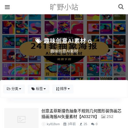
旷野小站
趣味创意AI素材
趣味创意AI素材
分类
标签
排序
创意孟菲斯撞色抽象不规则几何图形装饰画芯
插画海报AI矢量素材【A03278】
252
ky818sm
3年前
25
0