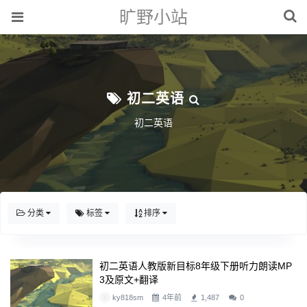
旷野小站
初二英语
初二英语
分类
标签
排序
初二英语人教版新目标8年级下册听力朗读MP
3及原文+翻译
ky818sm
4年前
1,487
0