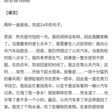
od to be home!
【
译文
】
再听一遍录音。完成2a中的句子。
男孩：昨天是可怕的一天。我的闹钟没有响，因此我醒来晚
了。当我醒来时是七点半了，我需要在八点前到校！我向公
共汽车站跑去……但是，我仍然错过了公共汽车。当我到校
时是八点半了。我的老师很生气，结果我一整天感到不舒
服。在四点半，到该回家的时间了。我正在等公共汽车，这
时……突然……开始下起大雨来。就像是……一场十分猛烈
的暴风雨！我想起我的书包里有一把伞，因此我一直在努力
寻找它。我如此忙着找雨伞，以至于我没有看到一辆小汽车
过来。它溅了我一身水！我就那样在等……完全湿了……也
许等了差不多一个小时。最后，公共汽车来了并且带我回了
家。我洗了个热水澡，吃了些暖和的食物。在家的感觉很