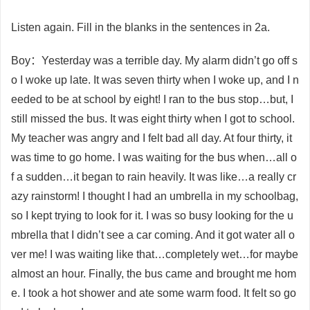
Listen again. Fill in the blanks in the sentences in 2a.
Boy：Yesterday was a terrible day. My alarm didn’t go off s
o I woke up late. It was seven thirty when I woke up, and I n
eeded to be at school by eight! I ran to the bus stop…but, I
still missed the bus. It was eight thirty when I got to school.
My teacher was angry and I felt bad all day. At four thirty, it
was time to go home. I was waiting for the bus when…all o
f a sudden…it began to rain heavily. It was like…a really cr
azy rainstorm! I thought I had an umbrella in my schoolbag,
so I kept trying to look for it. I was so busy looking for the u
mbrella that I didn’t see a car coming. And it got water all o
ver me! I was waiting like that…completely wet…for maybe
almost an hour. Finally, the bus came and brought me hom
e. I took a hot shower and ate some warm food. It felt so go