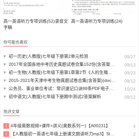
高一英语听力专项训练(52)录音文
高一英语听力专项训练(24)
字稿
你可能也喜欢
♥
初一历史(人教版)七年级下册第2单元检测
09/27
♥
2017年全国各地中考历史真题试卷合集152份(含答案)(doc格式下载)【A00890】
09/13
♥
初一生物(人教版)七年级下册第1章第2节《人的生殖》全练试题
09/23
♥
2015-2021年天津中考生物真题试卷合集(含答案)(doc格式下载)【A00901】
09/12
♥
公务员、事业单位考试：常识速记口诀88条PDF电子版【A00715】
10/24
♥
初中语文(人教版)七年级下册期中测试2答案解析
09/12
热评文章
4年级奥数视频+课件+讲义(奥数系列一)【A00231】
1
4
【人教版初一英语七年级上册课文朗读听力mp3】Starter unit 1 Good morning!
2
2